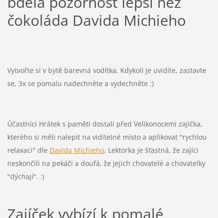
bdělá pozornost lepší než
čokoláda Davida Michieho
Vytvořte si v bytě barevná vodítka. Kdykoli je uvidíte, zastavte
se, 3x se pomalu nadechněte a vydechněte :)
Účastníci Hrátek s pamětí dostali před Velikonocemi zajíčka,
kterého si měli nalepit na viditelné místo a aplikovat "rychlou
relaxaci" dle
Davida Michieho
. Lektorka je šťastná, že zajíci
neskončili na pekáči a doufá, že jejich chovatelé a chovatelky
"dýchají". :)
Zajíček vybízí k pomalé