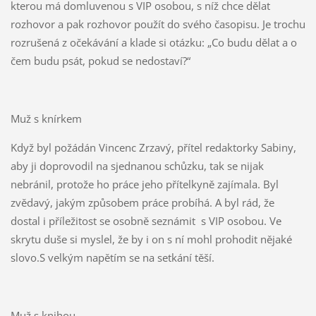
kterou má domluvenou s VIP osobou, s níž chce dělat
rozhovor a pak rozhovor použít do svého časopisu. Je trochu
rozrušená z očekávání a klade si otázku: „Co budu dělat a o
čem budu psát, pokud se nedostaví?“
Muž s knírkem
Když byl požádán Vincenc Zrzavý, přítel redaktorky Sabiny,
aby ji doprovodil na sjednanou schůzku, tak se nijak
nebránil, protože ho práce jeho přítelkyně zajímala. Byl
zvědavý, jakým způsobem práce probíhá. A byl rád, že
dostal i příležitost se osobně seznámit s VIP osobou. Ve
skrytu duše si myslel, že by i on s ní mohl prohodit nějaké
slovo.S velkým napětím se na setkání těší.
Muž s knihou