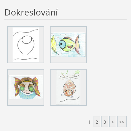
Dokreslování
1
2
3
>
>>