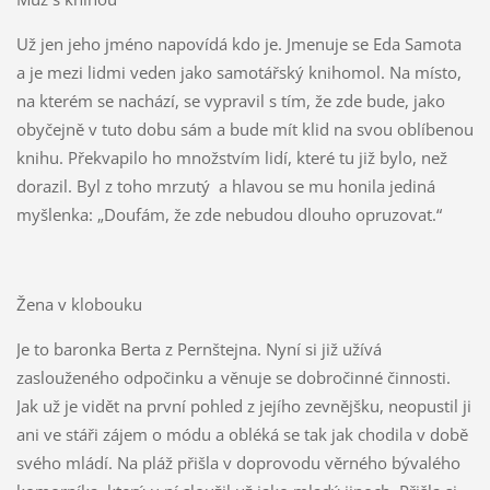
Už jen jeho jméno napovídá kdo je. Jmenuje se Eda Samota
a je mezi lidmi veden jako samotářský knihomol. Na místo,
na kterém se nachází, se vypravil s tím, že zde bude, jako
obyčejně v tuto dobu sám a bude mít klid na svou oblíbenou
knihu. Překvapilo ho množstvím lidí, které tu již bylo, než
dorazil. Byl z toho mrzutý a hlavou se mu honila jediná
myšlenka: „Doufám, že zde nebudou dlouho opruzovat.“
Žena v klobouku
Je to baronka Berta z Pernštejna. Nyní si již užívá
zaslouženého odpočinku a věnuje se dobročinné činnosti.
Jak už je vidět na první pohled z jejího zevnějšku, neopustil ji
ani ve stáři zájem o módu a obléká se tak jak chodila v době
svého mládí. Na pláž přišla v doprovodu věrného bývalého