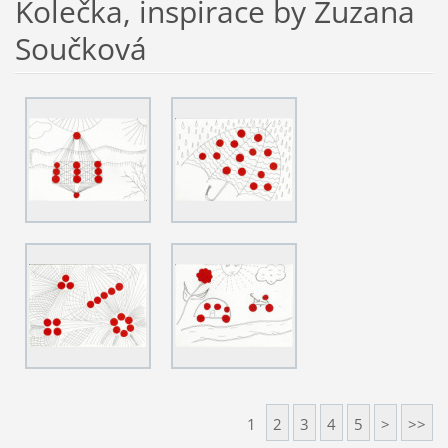
Kolečka, inspirace by Zuzana
Součková
1
2
3
4
5
>
>>