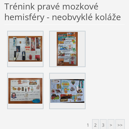
Trénink pravé mozkové
hemisféry - neobvyklé koláže
1
2
3
>
>>