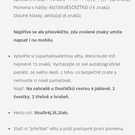
Písmena s háčky: ěščřžťňďĚŠČŘŽŤŇĎ (16 znaků)
Dlouhé hlásky: áéíóúůýí (8 znaků)
Nejdříve se ale přesvědčte, zda zvolené znaky umíte
napsat i na mobilu.
Vytvořte si zapamatovatelnou větu,
která bude mít
nejméně 15 znaků.
Vycházejte ze své autobiografické
paměti, ze svého okolí, z toho, co bezpečně znáte a
nemusíte si nově pamatovat.
Např:
Na zahradě u Dvořáčků rostou 4 jabloně, 3
švestky, 2 třešně a hrušeň.
Heslo zní:
NzuDr4j,3š,2tah.
Stačí si "přeříkat" větu a psát postupně první písmena,