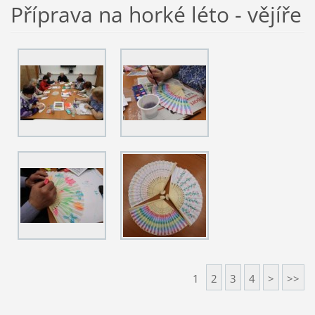
Příprava na horké léto - vějíře
1
2
3
4
>
>>