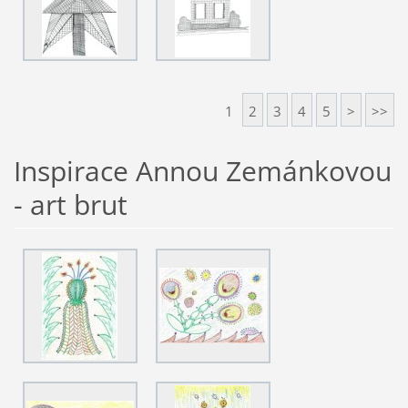
1
2
3
4
5
>
>>
Inspirace Annou Zemánkovou
- art brut