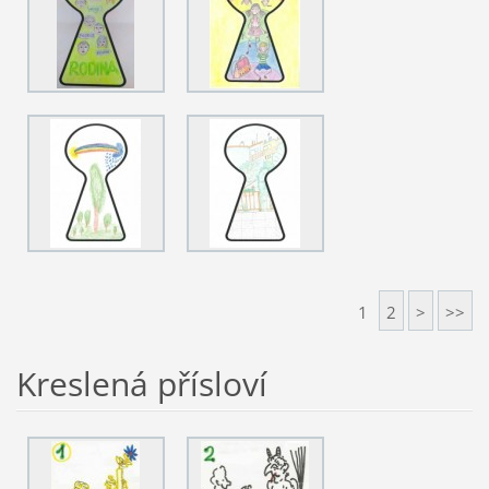
1
2
>
>>
Kreslená přísloví