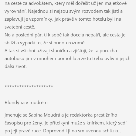
na cestě za advokátem, který měl dořešit už jen majetkové
vyrovnání. Najednou si nejsou svým rozvodem tak jistí a
zaplavují je vzpomínky, jak právě v tomto hotelu byli na
svatební cestě.
No a poslední pár, ti k sobě tak docela nepatří, ale cesta je
sblíží a vypadá to, že si budou rozumět.
A tak si všichni užívají sluníčka a zjišťují, že ta porucha
autobusu jim v mnohém pomohla a že to třeba ovlivní jejich
další život.
********************
Blondýna v modrém
Jmenuje se Sabina Moudrá a je redaktorka prestižního
časopisu pro ženy. Je přítelkyní muže s knírkem, který sedí
po její pravé ruce. Doprovodil ji na smluvenou schůzku,