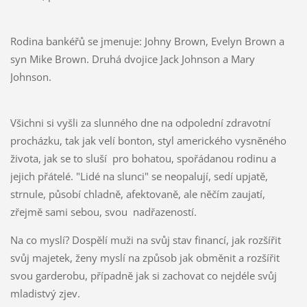
Rodina bankéřů se jmenuje: Johny Brown, Evelyn Brown a
syn Mike Brown. Druhá dvojice Jack Johnson a Mary
Johnson.
Všichni si vyšli za slunného dne na odpolední zdravotní
procházku, tak jak velí bonton, styl amerického vysněného
života, jak se to sluší pro bohatou, spořádanou rodinu a
jejich přátelé. "Lidé na slunci" se neopalují, sedí upjatě,
strnule, působí chladně, afektovaně, ale něčím zaujatí,
zřejmě sami sebou, svou nadřazeností.
Na co myslí? Dospělí muži na svůj stav financí, jak rozšířit
svůj majetek, ženy myslí na způsob jak obměnit a rozšířit
svou garderobu, případně jak si zachovat co nejdéle svůj
mladistvý zjev.