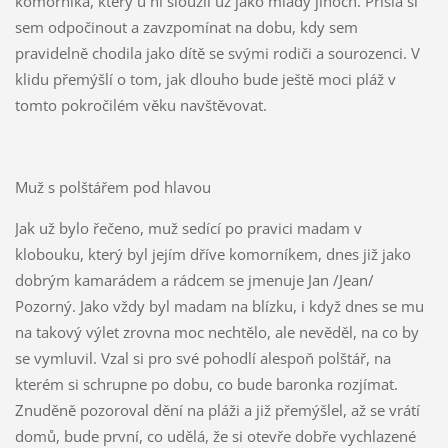
komorníka, který u ní sloužil už jako mladý jinoch. Přišla si
sem odpočinout a zavzpomínat na dobu, kdy sem
pravidelně chodila jako dítě se svými rodiči a sourozenci. V
klidu přemýšlí o tom, jak dlouho bude ještě moci pláž v
tomto pokročilém věku navštěvovat.
Muž s polštářem pod hlavou
Jak už bylo řečeno, muž sedící po pravici madam v
klobouku, který byl jejím dříve komorníkem, dnes již jako
dobrým kamarádem a rádcem se jmenuje Jan /Jean/
Pozorný. Jako vždy byl madam na blízku, i když dnes se mu
na takový výlet zrovna moc nechtělo, ale nevěděl, na co by
se vymluvil. Vzal si pro své pohodlí alespoň polštář, na
kterém si schrupne po dobu, co bude baronka rozjímat.
Znuděně pozoroval dění na pláži a již přemýšlel, až se vrátí
domů, bude první, co udělá, že si otevře dobře vychlazené