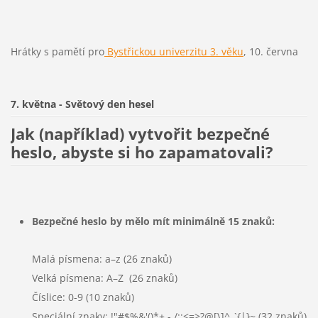
Hrátky s pamětí pro
Bystřickou univerzitu 3. věku
, 10. června
7. května - Světový den hesel
Jak (například) vytvořit bezpečné
heslo, abyste si ho zapamatovali?
Bezpečné heslo by mělo mít minimálně 15 znaků:
Malá písmena: a–z (26 znaků)
Velká písmena: A–Z (26 znaků)
Číslice: 0-9 (10 znaků)
Speciální znaky: !"#$%&'()*+,-./:;<=>?@[\]^_`{|}~ (32 znaků)