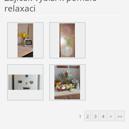
relaxaci
1
2
3
4
>
>>