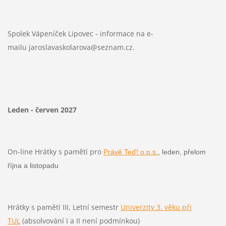
Spolek Vápeníček Lipovec - informace na e-
mailu jaroslavaskolarova@seznam.cz.
Leden - červen 2027
On-line Hrátky s pamětí pro
Právě Teď! o.p.s.
,
leden, přelom
října a listopadu
Hrátky s pamětí III, Letní semestr
Univerzity 3. věku při
TUL
(absolvování I a II není podmínkou)