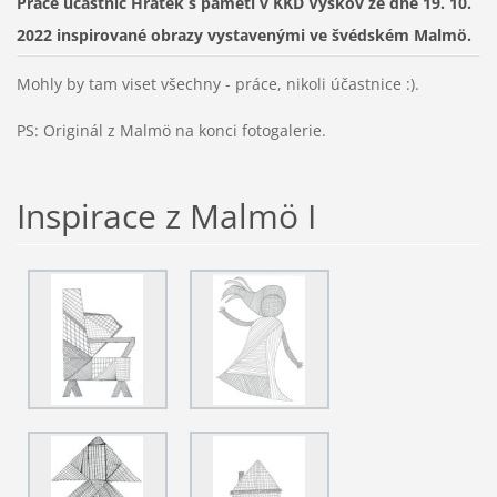
Práce účastnic Hrátek s pamětí v KKD Vyškov ze dne 19. 10.
2022 inspirované obrazy vystavenými ve švédském Malmö.
Mohly by tam viset všechny - práce, nikoli účastnice :).
PS: Originál z Malmö na konci fotogalerie.
Inspirace z Malmö I