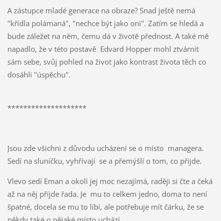
A zástupce mladé generace na obraze? Snad ještě nemá
"křídla polámaná", "nechce být jako oni". Zatím se hledá a
bude záležet na něm, čemu dá v životě přednost. A také mě
napadlo, že v této postavě Edvard Hopper mohl ztvárnit
sám sebe, svůj pohled na život jako kontrast života těch co
dosáhli "úspěchu".
********************
Jsou zde všichni z důvodu ucházení se o místo managera.
Sedí na sluníčku, vyhřívají se a přemýšlí o tom, co přijde.
Vlevo sedí Eman a okolí jej moc nezajímá, raději si čte a čeká
až na něj příjde řada. Je mu to celkem jedno, doma to není
špatné, docela se mu to líbí, ale potřebuje mít čárku, že se
někdy také o nějaké místo uchází.