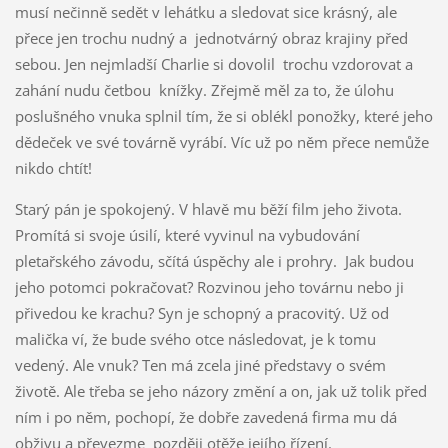
musí nečinně sedět v lehátku a sledovat sice krásný, ale
přece jen trochu nudný a jednotvárný obraz krajiny před
sebou. Jen nejmladší Charlie si dovolil trochu vzdorovat a
zahání nudu četbou knížky. Zřejmě měl za to, že úlohu
poslušného vnuka splnil tím, že si oblékl ponožky, které jeho
dědeček ve své továrně vyrábí. Víc už po něm přece nemůže
nikdo chtít!
Starý pán je spokojený. V hlavě mu běží film jeho života.
Promítá si svoje úsilí, které vyvinul na vybudování
pletařského závodu, sčítá úspěchy ale i prohry. Jak budou
jeho potomci pokračovat? Rozvinou jeho továrnu nebo ji
přivedou ke krachu? Syn je schopný a pracovitý. Už od
malička ví, že bude svého otce následovat, je k tomu
vedený. Ale vnuk? Ten má zcela jiné představy o svém
životě. Ale třeba se jeho názory změní a on, jak už tolik před
ním i po něm, pochopí, že dobře zavedená firma mu dá
obživu a převezme později otěže jejího řízení.