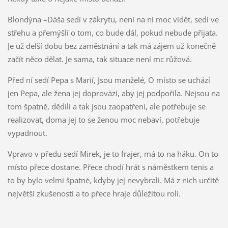
Blondýna –Dáša sedí v zákrytu, není na ni moc vidět, sedí ve
střehu a přemýšlí o tom, co bude dál, pokud nebude přijata.
Je už delší dobu bez zaměstnání a tak má zájem už konečně
začít něco dělat. Je sama, tak situace není mc růžová.
Před ní sedí Pepa s Marií, Jsou manželé, O místo se uchází
jen Pepa, ale žena jej doprovází, aby jej podpořila. Nejsou na
tom špatně, dědili a tak jsou zaopatřeni, ale potřebuje se
realizovat, doma jej to se ženou moc nebaví, potřebuje
vypadnout.
Vpravo v předu sedí Mirek, je to frajer, má to na háku. On to
místo přece dostane. Přece chodí hrát s náměstkem tenis a
to by bylo velmi špatné, kdyby jej nevybrali. Má z nich určitě
největší zkušenosti a to přece hraje důležitou roli.