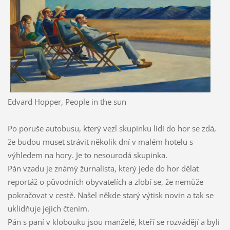
Edvard Hopper, People in the sun
Po poruše autobusu, který vezl skupinku lidí do hor se zdá,
že budou muset strávit několik dní v malém hotelu s
výhledem na hory. Je to nesourodá skupinka.
Pán vzadu je známý žurnalista, který jede do hor dělat
reportáž o původních obyvatelích a zlobí se, že nemůže
pokračovat v cestě. Našel někde starý výtisk novin a tak se
uklidňuje jejich čtením.
Pán s paní v klobouku jsou manželé, kteří se rozvádějí a byli