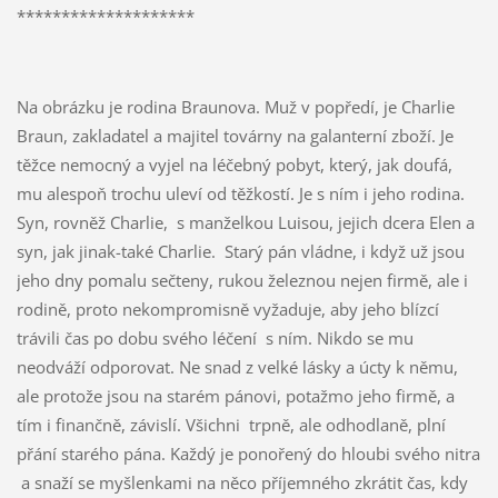
********************
Na obrázku je rodina Braunova. Muž v popředí, je Charlie
Braun, zakladatel a majitel továrny na galanterní zboží. Je
těžce nemocný a vyjel na léčebný pobyt, který, jak doufá,
mu alespoň trochu uleví od těžkostí. Je s ním i jeho rodina.
Syn, rovněž Charlie, s manželkou Luisou, jejich dcera Elen a
syn, jak jinak-také Charlie. Starý pán vládne, i když už jsou
jeho dny pomalu sečteny, rukou železnou nejen firmě, ale i
rodině, proto nekompromisně vyžaduje, aby jeho blízcí
trávili čas po dobu svého léčení s ním. Nikdo se mu
neodváží odporovat. Ne snad z velké lásky a úcty k němu,
ale protože jsou na starém pánovi, potažmo jeho firmě, a
tím i finančně, závislí. Všichni trpně, ale odhodlaně, plní
přání starého pána. Každý je ponořený do hloubi svého nitra
a snaží se myšlenkami na něco příjemného zkrátit čas, kdy