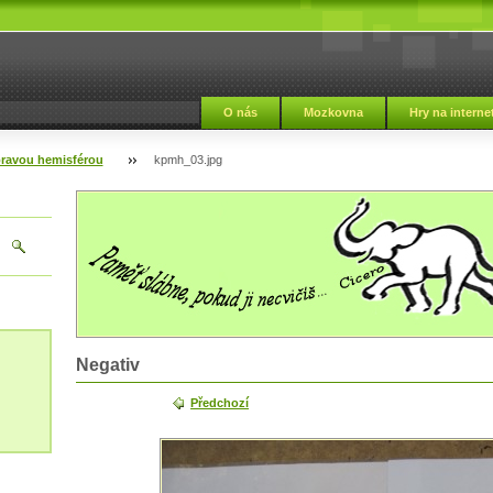
i
O nás
Mozkovna
Hry na interne
pravou hemisférou
kpmh_03.jpg
Negativ
Předchozí