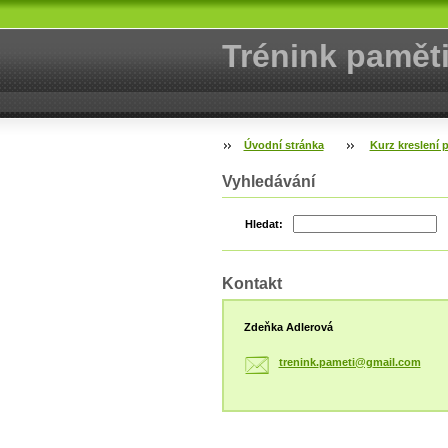
Trénink pamět
Úvodní stránka
Kurz kreslení 
Vyhledávání
Hledat:
Kontakt
Zdeňka Adlerová
trenink.
pameti@g
mail.com