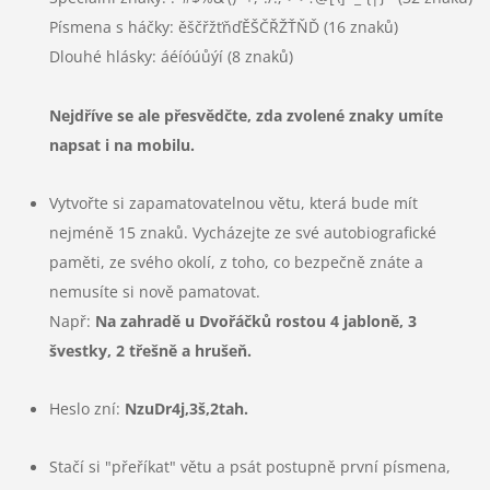
Písmena s háčky: ěščřžťňďĚŠČŘŽŤŇĎ (16 znaků)
Dlouhé hlásky: áéíóúůýí (8 znaků)
Nejdříve se ale přesvědčte, zda zvolené znaky umíte
napsat i na mobilu.
Vytvořte si zapamatovatelnou větu,
která bude mít
nejméně 15 znaků.
Vycházejte ze své autobiografické
paměti, ze svého okolí, z toho, co bezpečně znáte a
nemusíte si nově pamatovat.
Např:
Na zahradě u Dvořáčků rostou 4 jabloně, 3
švestky, 2 třešně a hrušeň.
Heslo zní:
NzuDr4j,3š,2tah.
Stačí si "přeříkat" větu a psát postupně první písmena,