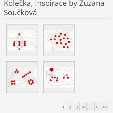
Kolečka, inspirace by Zuzana
Součková
1
2
3
4
5
>
>>