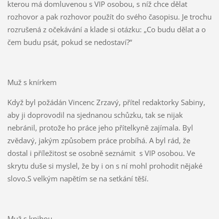
kterou má domluvenou s VIP osobou, s níž chce dělat
rozhovor a pak rozhovor použít do svého časopisu. Je trochu
rozrušená z očekávání a klade si otázku: „Co budu dělat a o
čem budu psát, pokud se nedostaví?“
Muž s knírkem
Když byl požádán Vincenc Zrzavý, přítel redaktorky Sabiny,
aby ji doprovodil na sjednanou schůzku, tak se nijak
nebránil, protože ho práce jeho přítelkyně zajímala. Byl
zvědavý, jakým způsobem práce probíhá. A byl rád, že
dostal i příležitost se osobně seznámit s VIP osobou. Ve
skrytu duše si myslel, že by i on s ní mohl prohodit nějaké
slovo.S velkým napětím se na setkání těší.
Muž s knihou