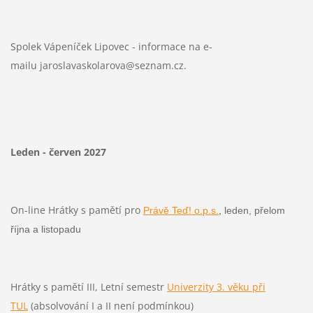
Spolek Vápeníček Lipovec - informace na e-
mailu jaroslavaskolarova@seznam.cz.
Leden - červen 2027
On-line Hrátky s pamětí pro
Právě Teď! o.p.s.
,
leden, přelom
října a listopadu
Hrátky s pamětí III, Letní semestr
Univerzity 3. věku při
TUL
(absolvování I a II není podmínkou)