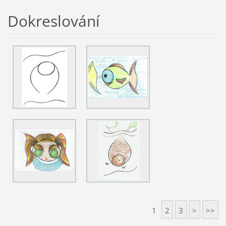
Dokreslování
1
2
3
>
>>