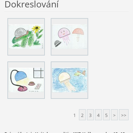
Dokreslování
1
2
3
4
5
>
>>