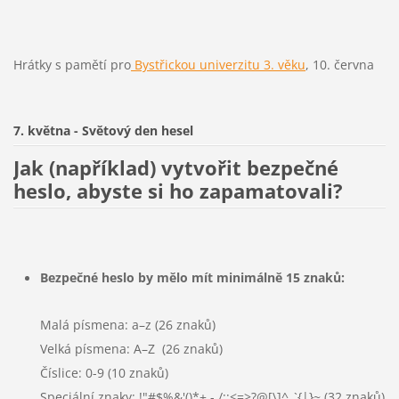
Hrátky s pamětí pro
Bystřickou univerzitu 3. věku
, 10. června
7. května - Světový den hesel
Jak (například) vytvořit bezpečné
heslo, abyste si ho zapamatovali?
Bezpečné heslo by mělo mít minimálně 15 znaků:
Malá písmena: a–z (26 znaků)
Velká písmena: A–Z (26 znaků)
Číslice: 0-9 (10 znaků)
Speciální znaky: !"#$%&'()*+,-./:;<=>?@[\]^_`{|}~ (32 znaků)