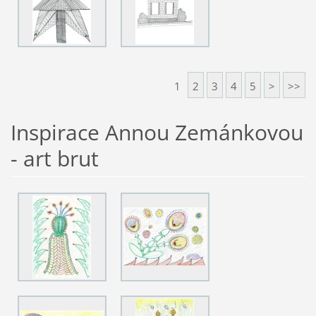
1
2
3
4
5
>
>>
Inspirace Annou Zemánkovou
- art brut