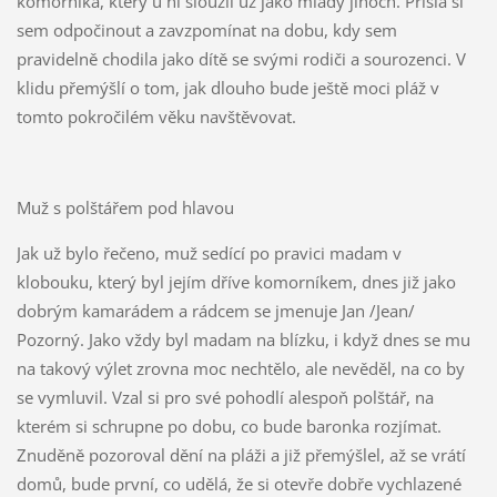
komorníka, který u ní sloužil už jako mladý jinoch. Přišla si
sem odpočinout a zavzpomínat na dobu, kdy sem
pravidelně chodila jako dítě se svými rodiči a sourozenci. V
klidu přemýšlí o tom, jak dlouho bude ještě moci pláž v
tomto pokročilém věku navštěvovat.
Muž s polštářem pod hlavou
Jak už bylo řečeno, muž sedící po pravici madam v
klobouku, který byl jejím dříve komorníkem, dnes již jako
dobrým kamarádem a rádcem se jmenuje Jan /Jean/
Pozorný. Jako vždy byl madam na blízku, i když dnes se mu
na takový výlet zrovna moc nechtělo, ale nevěděl, na co by
se vymluvil. Vzal si pro své pohodlí alespoň polštář, na
kterém si schrupne po dobu, co bude baronka rozjímat.
Znuděně pozoroval dění na pláži a již přemýšlel, až se vrátí
domů, bude první, co udělá, že si otevře dobře vychlazené