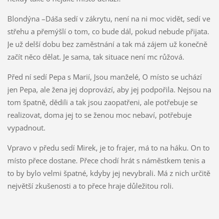
Blondýna –Dáša sedí v zákrytu, není na ni moc vidět, sedí ve
střehu a přemýšlí o tom, co bude dál, pokud nebude přijata.
Je už delší dobu bez zaměstnání a tak má zájem už konečně
začít něco dělat. Je sama, tak situace není mc růžová.
Před ní sedí Pepa s Marií, Jsou manželé, O místo se uchází
jen Pepa, ale žena jej doprovází, aby jej podpořila. Nejsou na
tom špatně, dědili a tak jsou zaopatřeni, ale potřebuje se
realizovat, doma jej to se ženou moc nebaví, potřebuje
vypadnout.
Vpravo v předu sedí Mirek, je to frajer, má to na háku. On to
místo přece dostane. Přece chodí hrát s náměstkem tenis a
to by bylo velmi špatné, kdyby jej nevybrali. Má z nich určitě
největší zkušenosti a to přece hraje důležitou roli.