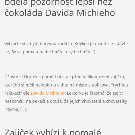
bdělá pozornost lepší než
čokoláda Davida Michieho
Vytvořte si v bytě barevná vodítka. Kdykoli je uvidíte, zastavte
se, 3x se pomalu nadechněte a vydechněte :)
Účastníci Hrátek s pamětí dostali před Velikonocemi zajíčka,
kterého si měli nalepit na viditelné místo a aplikovat "rychlou
relaxaci" dle
Davida Michieho
. Lektorka je šťastná, že zajíci
neskončili na pekáči a doufá, že jejich chovatelé a chovatelky
"dýchají". :)
Zajíček vybízí k pomalé