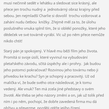
musí nečinně sedět v lehátku a sledovat sice krásný, ale
přece jen trochu nudný a jednotvárný obraz krajiny před
sebou. Jen nejmladší Charlie si dovolil trochu vzdorovat a
zahání nudu četbou knížky. Zřejmě měl za to, že úlohu
poslušného vnuka splnil tím, že si oblékl ponožky, které jeho
dědeček ve své továrně vyrábí. Víc už po něm přece nemůže
nikdo chtít!
Starý pán je spokojený. V hlavě mu běží film jeho života.
Promítá si svoje úsilí, které vyvinul na vybudování
pletařského závodu, sčítá úspěchy ale i prohry. Jak budou
jeho potomci pokračovat? Rozvinou jeho továrnu nebo ji
přivedou ke krachu? Syn je schopný a pracovitý. Už od
malička ví, že bude svého otce následovat, je k tomu
vedený. Ale vnuk? Ten má zcela jiné představy o svém
životě. Ale třeba se jeho názory změní a on, jak už tolik před
ním i po něm, pochopí, že dobře zavedená firma mu dá
obživu a převezme později otěže jejího řízení.