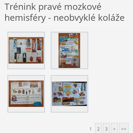
Trénink pravé mozkové
hemisféry - neobvyklé koláže
1
2
3
>
>>