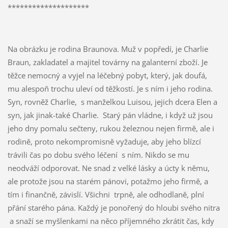
********************
Na obrázku je rodina Braunova. Muž v popředí, je Charlie
Braun, zakladatel a majitel továrny na galanterní zboží. Je
těžce nemocný a vyjel na léčebný pobyt, který, jak doufá,
mu alespoň trochu uleví od těžkostí. Je s ním i jeho rodina.
Syn, rovněž Charlie, s manželkou Luisou, jejich dcera Elen a
syn, jak jinak-také Charlie. Starý pán vládne, i když už jsou
jeho dny pomalu sečteny, rukou železnou nejen firmě, ale i
rodině, proto nekompromisně vyžaduje, aby jeho blízcí
trávili čas po dobu svého léčení s ním. Nikdo se mu
neodváží odporovat. Ne snad z velké lásky a úcty k němu,
ale protože jsou na starém pánovi, potažmo jeho firmě, a
tím i finančně, závislí. Všichni trpně, ale odhodlaně, plní
přání starého pána. Každý je ponořený do hloubi svého nitra
a snaží se myšlenkami na něco příjemného zkrátit čas, kdy