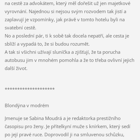
na cestě za advokátem, který měl dořešit už jen majetkové
vyrovnání. Najednou si nejsou svým rozvodem tak jistí a
zaplavují je vzpomínky, jak právě v tomto hotelu byli na
svatební cestě.
No a poslední pár, ti k sobě tak docela nepatří, ale cesta je
sblíží a vypadá to, že si budou rozumět.
A tak si všichni užívají sluníčka a zjišťují, že ta porucha
autobusu jim v mnohém pomohla a že to třeba ovlivní jejich
další život.
********************
Blondýna v modrém
Jmenuje se Sabina Moudrá a je redaktorka prestižního
časopisu pro ženy. Je přítelkyní muže s knírkem, který sedí
po její pravé ruce. Doprovodil ji na smluvenou schůzku,