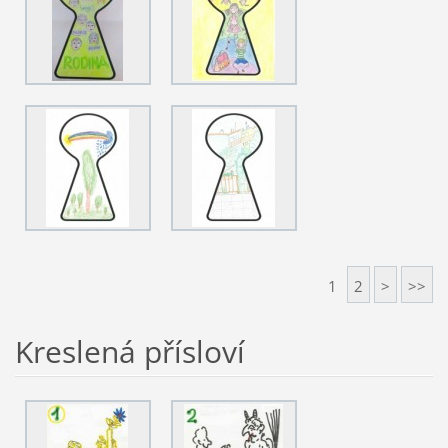
1
2
>
>>
Kreslená přísloví