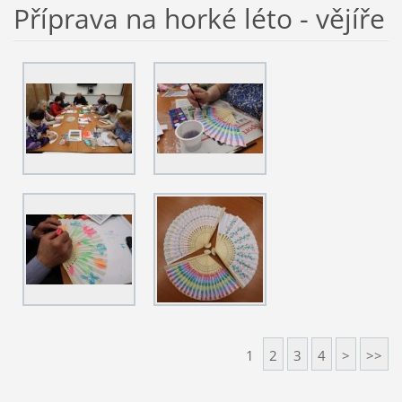
Příprava na horké léto - vějíře
1
2
3
4
>
>>