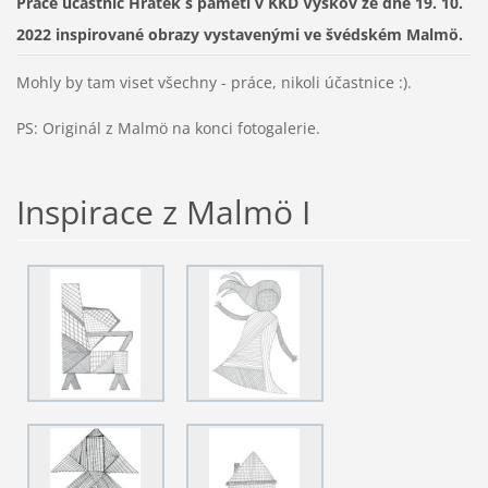
Práce účastnic Hrátek s pamětí v KKD Vyškov ze dne 19. 10.
2022 inspirované obrazy vystavenými ve švédském Malmö.
Mohly by tam viset všechny - práce, nikoli účastnice :).
PS: Originál z Malmö na konci fotogalerie.
Inspirace z Malmö I