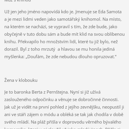
Už jen jeho jméno napovídá kdo je. Jmenuje se Eda Samota
a je mezi lidmi veden jako samotářský knihomol. Na místo,
na kterém se nachází, se vypravil s tím, že zde bude, jako
obyčejně v tuto dobu sám a bude mít klid na svou oblíbenou
knihu. Překvapilo ho množstvím lidí, které tu již bylo, než
dorazil. Byl z toho mrzutý a hlavou se mu honila jediná
myšlenka: „Doufám, že zde nebudou dlouho opruzovat.“
Žena v klobouku
Je to baronka Berta z Pernštejna. Nyní si již užívá
zaslouženého odpočinku a věnuje se dobročinné činnosti.
Jak už je vidět na první pohled z jejího zevnějšku, neopustil ji
ani ve stáři zájem o módu a obléká se tak jak chodila v době
svého mládí. Na pláž přišla v doprovodu věrného bývalého