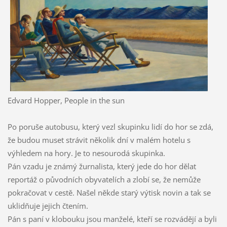
Edvard Hopper, People in the sun
Po poruše autobusu, který vezl skupinku lidí do hor se zdá,
že budou muset strávit několik dní v malém hotelu s
výhledem na hory. Je to nesourodá skupinka.
Pán vzadu je známý žurnalista, který jede do hor dělat
reportáž o původních obyvatelích a zlobí se, že nemůže
pokračovat v cestě. Našel někde starý výtisk novin a tak se
uklidňuje jejich čtením.
Pán s paní v klobouku jsou manželé, kteří se rozvádějí a byli