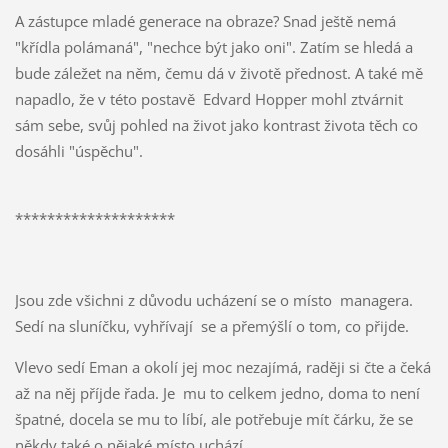
A zástupce mladé generace na obraze? Snad ještě nemá
"křídla polámaná", "nechce být jako oni". Zatím se hledá a
bude záležet na něm, čemu dá v životě přednost. A také mě
napadlo, že v této postavě Edvard Hopper mohl ztvárnit
sám sebe, svůj pohled na život jako kontrast života těch co
dosáhli "úspěchu".
********************
Jsou zde všichni z důvodu ucházení se o místo managera.
Sedí na sluníčku, vyhřívají se a přemýšlí o tom, co přijde.
Vlevo sedí Eman a okolí jej moc nezajímá, raději si čte a čeká
až na něj příjde řada. Je mu to celkem jedno, doma to není
špatné, docela se mu to líbí, ale potřebuje mít čárku, že se
někdy také o nějaké místo uchází.