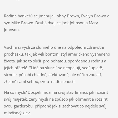
Rodina bankéřů se jmenuje: Johny Brown, Evelyn Brown a
syn Mike Brown. Druhá dvojice Jack Johnson a Mary
Johnson.
Všichni si vyšli za slunného dne na odpolední zdravotní
procházku, tak jak velí bonton, styl amerického vysněného
života, jak se to sluší pro bohatou, spořádanou rodinu a
jejich přátelé. "Lidé na slunci" se neopalují, sedí upjatě,
strnule, působí chladně, afektovaně, ale něčím zaujatí,
zřejmě sami sebou, svou nadřazeností.
Na co myslí? Dospělí muži na svůj stav financí, jak rozšířit
svůj majetek, ženy myslí na způsob jak obměnit a rozšířit
svou garderobu, případně jak si zachovat co nejdéle svůj
mladistvý zjev.