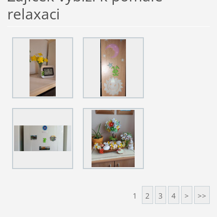
relaxaci
1
2
3
4
>
>>