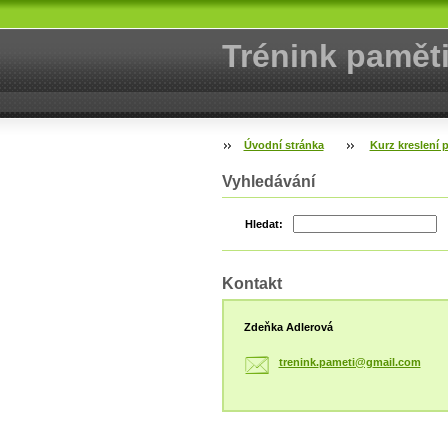
Trénink pamět
Úvodní stránka
Kurz kreslení 
Vyhledávání
Hledat:
Kontakt
Zdeňka Adlerová
trenink.
pameti@g
mail.com