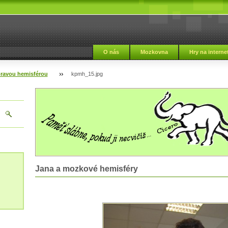
i
O nás
Mozkovna
Hry na interne
pravou hemisférou
kpmh_15.jpg
Jana a mozkové hemisféry