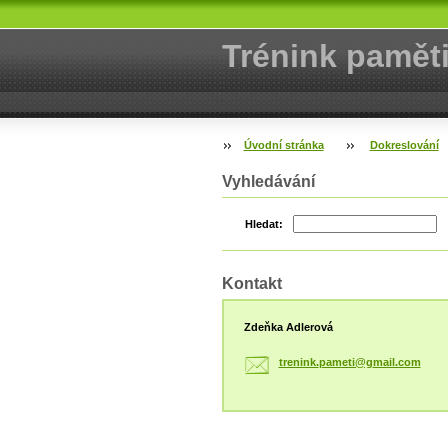
Trénink pamět
Úvodní stránka
Dokreslování
Vyhledávání
Hledat:
Kontakt
Zdeňka Adlerová
trenink.
pameti@g
mail.com