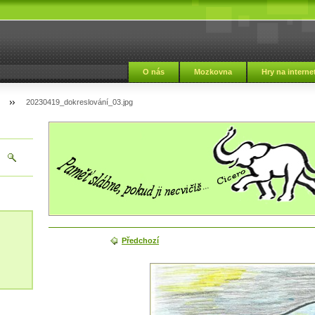
i
O nás
Mozkovna
Hry na interne
20230419_dokreslování_03.jpg
Předchozí