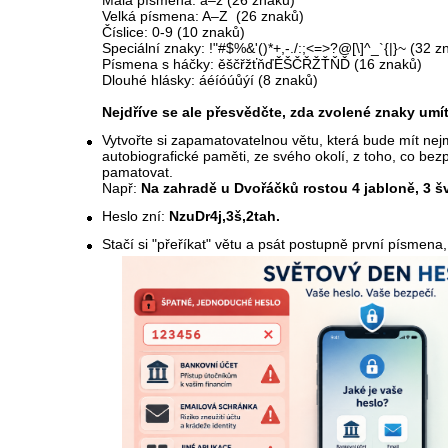
Malá písmena: a–z (26 znaků)
Velká písmena: A–Z (26 znaků)
Číslice: 0-9 (10 znaků)
Speciální znaky: !"#$%&'()*+,-./:;<=>?@[\]^_`{|}~ (32 z
Písmena s háčky: ěščřžťňďĚŠČŘŽŤŇĎ (16 znaků)
Dlouhé hlásky: áéíóúůýí (8 znaků)
Nejdříve se ale přesvědčte, zda zvolené znaky umít
Vytvořte si zapamatovatelnou větu,
která bude mít ne
autobiografické paměti, ze svého okolí, z toho, co be
pamatovat.
Např:
Na zahradě u Dvořáčků rostou 4 jabloně, 3 šv
Heslo zní:
NzuDr4j,3š,2tah.
Stačí si "přeříkat" větu a psát postupně první písmena,