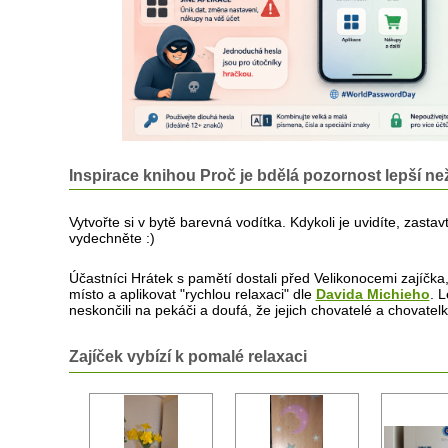
Inspirace knihou Proč je bdělá pozornost lepší n
Vytvořte si v bytě barevná vodítka. Kdykoli je uvidíte, zast
vydechněte :)
Účastníci Hrátek s pamětí dostali před Velikonocemi zajíčka, 
místo a aplikovat "rychlou relaxaci" dle
Davida Michieho
. L
neskončili na pekáči a doufá, že jejich chovatelé a chovatelky
Zajíček vybízí k pomalé relaxaci