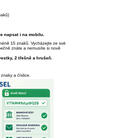
naků)
e napsat i na mobilu.
jméně 15 znaků.
Vycházejte ze své
zpečně znáte a nemusíte si nově
estky, 2 třešně a hrušeň.
 znaky a číslice.