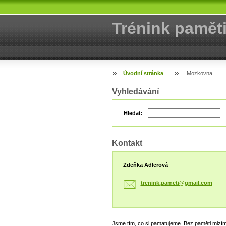
Trénink pamět
Úvodní stránka
Mozkovna
Vyhledávání
Hledat:
Kontakt
Zdeňka Adlerová
trenink.
pameti@g
mail.com
Jsme tím, co si pamatujeme. Bez paměti mizí