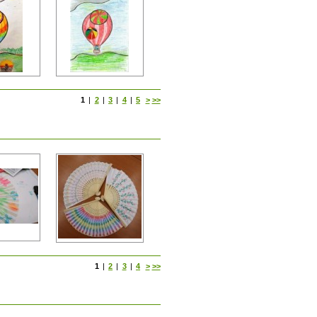
1
|
2
|
3
|
4
|
5
>
>>
1
|
2
|
3
|
4
>
>>