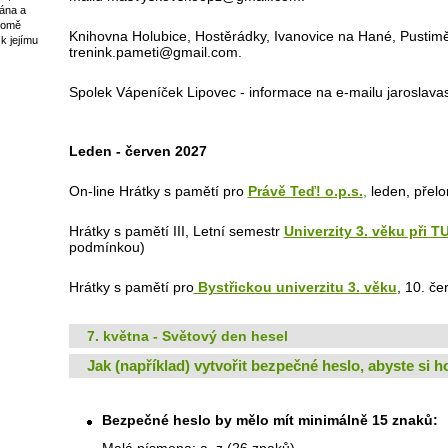
ána a
romě
Knihovna Holubice, Hostěrádky, Ivanovice na Hané, Pustimě
k jejímu
trenink.pameti@gmail.com.
Spolek Vápeníček Lipovec - informace na e-mailu jarosla
Leden - červen 2027
On-line Hrátky s pamětí pro
Právě Teď! o.p.s.
,
leden, přelo
Hrátky s pamětí III, Letní semestr
Univerzity 3. věku při T
podmínkou)
Hrátky s pamětí pro
Bystřickou univerzitu 3. věku
, 10. če
7. května - Světový den hesel
Jak (například) vytvořit bezpečné heslo, abyste si 
Bezpečné heslo by mělo mít minimálně 15 znaků: