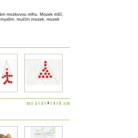
mám mozkovou mlhu. Mozek mlčí,
c myslím, mučím mozek, mozek
<<
<
1
|
2
|
3
|
4
|
5
>
>>