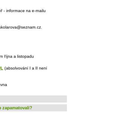
ř - informace na e-mailu
vaskolarova@seznam.cz.
m října a listopadu
UL
(absolvování I a II není
rvna
ho zapamatovali?