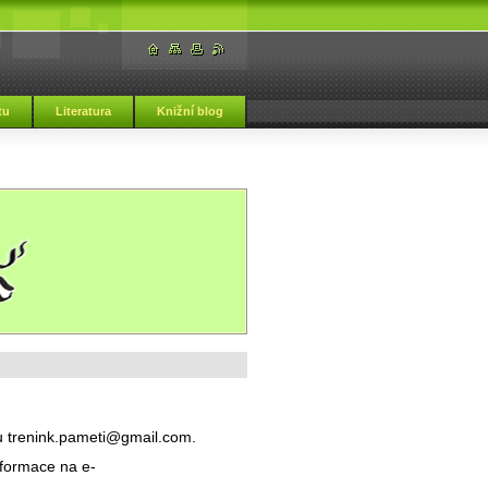
tu
Literatura
Knižní blog
u trenink.pameti@gmail.com.
formace na e-