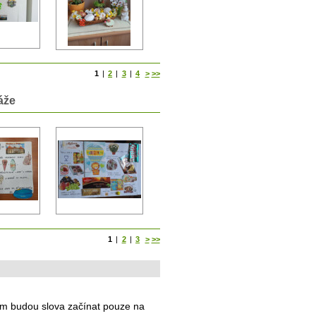
1
|
2
|
3
|
4
>
>>
áže
1
|
2
|
3
>
>>
rém budou slova začínat pouze na