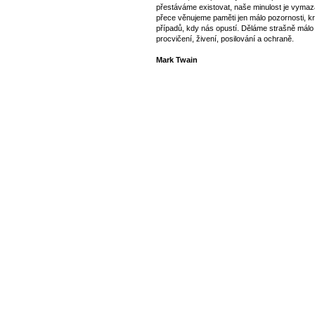
přestáváme existovat, naše minulost je vymaz
přece věnujeme paměti jen málo pozornosti, k
případů, kdy nás opustí. Děláme strašně málo 
procvičení, živení, posilování a ochraně.
Mark Twain