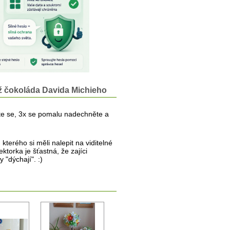
ež čokoláda Davida Michieho
avte se, 3x se pomalu nadechněte a
kterého si měli nalepit na viditelné
ektorka je šťastná, že zajíci
 "dýchají". :)