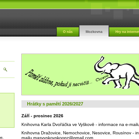
i
O nás
Mozkovna
Hry na interne
Hrátky s pamětí 2026/2027
Září - prosinec 2026
Knihovna Karla Dvořáčka ve Vyškově -
informace na e-mail
Knihovna Dražovice, Nemochovice, Nesovice, Rousínov - in
mailu masvyskovskoopz@gmail.com.
me,