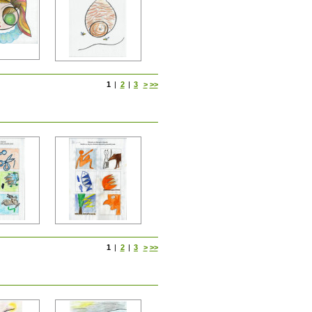
1
|
2
|
3
>
>>
1
|
2
|
3
>
>>