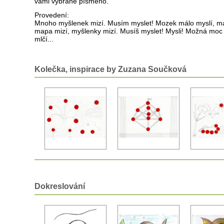
vámi vybrané písmeno.
Provedení:
Mnoho myšlenek mizí. Musím myslet! Mozek málo myslí, 
mapa mizí, myšlenky mizí. Musíš myslet! Mysli! Možná mo
mlčí...
Kolečka, inspirace by Zuzana Součková
Dokreslování