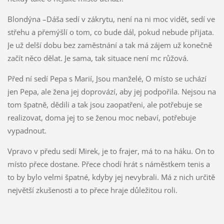
Blondýna –Dáša sedí v zákrytu, není na ni moc vidět, sedí ve
střehu a přemýšlí o tom, co bude dál, pokud nebude přijata.
Je už delší dobu bez zaměstnání a tak má zájem už konečně
začít něco dělat. Je sama, tak situace není mc růžová.
Před ní sedí Pepa s Marií, Jsou manželé, O místo se uchází
jen Pepa, ale žena jej doprovází, aby jej podpořila. Nejsou na
tom špatně, dědili a tak jsou zaopatřeni, ale potřebuje se
realizovat, doma jej to se ženou moc nebaví, potřebuje
vypadnout.
Vpravo v předu sedí Mirek, je to frajer, má to na háku. On to
místo přece dostane. Přece chodí hrát s náměstkem tenis a
to by bylo velmi špatné, kdyby jej nevybrali. Má z nich určitě
největší zkušenosti a to přece hraje důležitou roli.