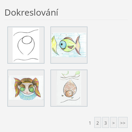
Dokreslování
1
2
3
>
>>