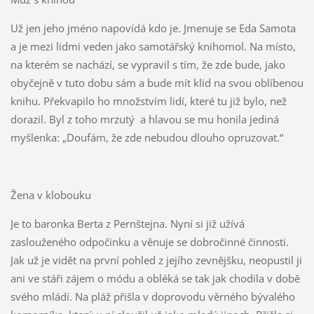
Už jen jeho jméno napovídá kdo je. Jmenuje se Eda Samota
a je mezi lidmi veden jako samotářský knihomol. Na místo,
na kterém se nachází, se vypravil s tím, že zde bude, jako
obyčejně v tuto dobu sám a bude mít klid na svou oblíbenou
knihu. Překvapilo ho množstvím lidí, které tu již bylo, než
dorazil. Byl z toho mrzutý a hlavou se mu honila jediná
myšlenka: „Doufám, že zde nebudou dlouho opruzovat.“
Žena v klobouku
Je to baronka Berta z Pernštejna. Nyní si již užívá
zaslouženého odpočinku a věnuje se dobročinné činnosti.
Jak už je vidět na první pohled z jejího zevnějšku, neopustil ji
ani ve stáři zájem o módu a obléká se tak jak chodila v době
svého mládí. Na pláž přišla v doprovodu věrného bývalého