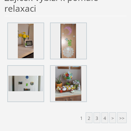
relaxaci
1
2
3
4
>
>>