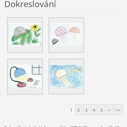
Dokreslování
1
2
3
4
5
>
>>