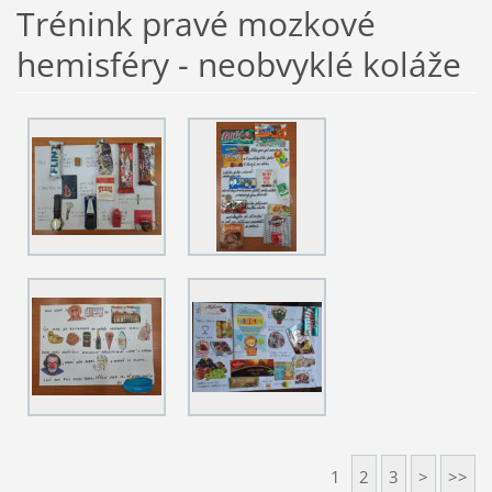
Trénink pravé mozkové
hemisféry - neobvyklé koláže
1
2
3
>
>>