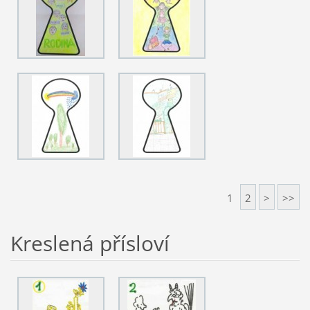
1
2
>
>>
Kreslená přísloví