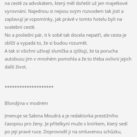
na cestě za advokátem, který měl dořešit už jen majetkové
vyrovnání. Najednou si nejsou svým rozvodem tak jistí a
zaplavují je vzpomínky, jak právě v tomto hotelu byli na
svatební cestě.
No a poslední pár, ti k sobě tak docela nepatří, ale cesta je
sblíží a vypadá to, že si budou rozumět.
A tak si všichni užívají sluníčka a zjišťují, že ta porucha
autobusu jim v mnohém pomohla a že to třeba ovlivní jejich
další život.
********************
Blondýna v modrém
Jmenuje se Sabina Moudrá a je redaktorka prestižního
časopisu pro ženy. Je přítelkyní muže s knírkem, který sedí
po její pravé ruce. Doprovodil ji na smluvenou schůzku,