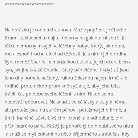
********************
Na obrázku je rodina Braunova. Muž v popředí, je Charlie
Braun, zakladatel a majitel továrny na galanterní zboží. Je
těžce nemocný a vyjel na léčebný pobyt, který, jak doufá,
mu alespoň trochu uleví od těžkostí. Je s ním i jeho rodina.
Syn, rovněž Charlie, s manželkou Luisou, jejich dcera Elen a
syn, jak jinak-také Charlie. Starý pán vládne, i když už jsou
jeho dny pomalu sečteny, rukou železnou nejen firmě, ale i
rodině, proto nekompromisně vyžaduje, aby jeho blízcí
trávili čas po dobu svého léčení s ním. Nikdo se mu
neodváží odporovat. Ne snad z velké lásky a úcty k němu,
ale protože jsou na starém pánovi, potažmo jeho firmě, a
tím i finančně, závislí. Všichni trpně, ale odhodlaně, plní
přání starého pána. Každý je ponořený do hloubi svého nitra
a snaží se myšlenkami na něco příjemného zkrátit čas, kdy