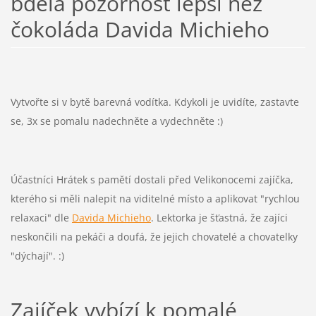
bdělá pozornost lepší než
čokoláda Davida Michieho
Vytvořte si v bytě barevná vodítka. Kdykoli je uvidíte, zastavte
se, 3x se pomalu nadechněte a vydechněte :)
Účastníci Hrátek s pamětí dostali před Velikonocemi zajíčka,
kterého si měli nalepit na viditelné místo a aplikovat "rychlou
relaxaci" dle
Davida Michieho
. Lektorka je šťastná, že zajíci
neskončili na pekáči a doufá, že jejich chovatelé a chovatelky
"dýchají". :)
Zajíček vybízí k pomalé