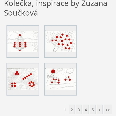
Kolečka, inspirace by Zuzana
Součková
1
2
3
4
5
>
>>