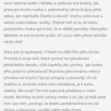
musí nečinně sedět v lehátku a sledovat sice krásný, ale
přece jen trochu nudný a jednotvárný obraz krajiny před
sebou. Jen nejmladší Charlie si dovolil trochu vzdorovat a
zahání nudu četbou knížky. Zřejmě měl za to, že úlohu
poslušného vnuka splnil tím, že si oblékl ponožky, které jeho
dědeček ve své továrně vyrábí. Víc už po něm přece nemůže
nikdo chtít!
Starý pán je spokojený. V hlavě mu běží film jeho života.
Promítá si svoje úsilí, které vyvinul na vybudování
pletařského závodu, sčítá úspěchy ale i prohry. Jak budou
jeho potomci pokračovat? Rozvinou jeho továrnu nebo ji
přivedou ke krachu? Syn je schopný a pracovitý. Už od
malička ví, že bude svého otce následovat, je k tomu
vedený. Ale vnuk? Ten má zcela jiné představy o svém
životě. Ale třeba se jeho názory změní a on, jak už tolik před
ním i po něm, pochopí, že dobře zavedená firma mu dá
obživu a převezme později otěže jejího řízení.