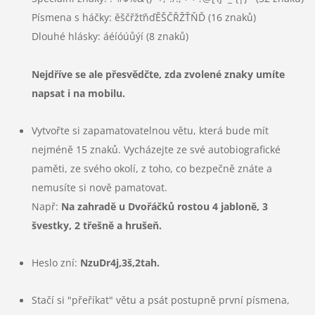
Písmena s háčky: ěščřžťňďĚŠČŘŽŤŇĎ (16 znaků)
Dlouhé hlásky: áéíóúůýí (8 znaků)
Nejdříve se ale přesvědčte, zda zvolené znaky umíte
napsat i na mobilu.
Vytvořte si zapamatovatelnou větu,
která bude mít
nejméně 15 znaků.
Vycházejte ze své autobiografické
paměti, ze svého okolí, z toho, co bezpečně znáte a
nemusíte si nově pamatovat.
Např:
Na zahradě u Dvořáčků rostou 4 jabloně, 3
švestky, 2 třešně a hrušeň.
Heslo zní:
NzuDr4j,3š,2tah.
Stačí si "přeříkat" větu a psát postupně první písmena,