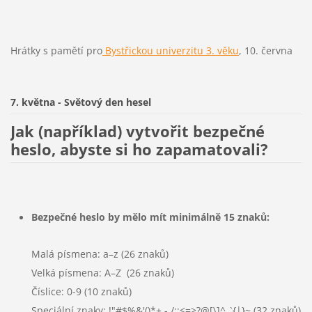
Hrátky s pamětí pro
Bystřickou univerzitu 3. věku
, 10. června
7. května - Světový den hesel
Jak (například) vytvořit bezpečné
heslo, abyste si ho zapamatovali?
Bezpečné heslo by mělo mít minimálně 15 znaků:
Malá písmena: a–z (26 znaků)
Velká písmena: A–Z (26 znaků)
Číslice: 0-9 (10 znaků)
Speciální znaky: !"#$%&'()*+,-./:;<=>?@[\]^_`{|}~ (32 znaků)