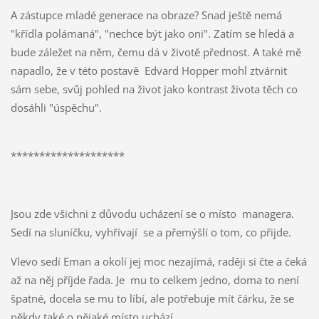
A zástupce mladé generace na obraze? Snad ještě nemá
"křídla polámaná", "nechce být jako oni". Zatím se hledá a
bude záležet na něm, čemu dá v životě přednost. A také mě
napadlo, že v této postavě Edvard Hopper mohl ztvárnit
sám sebe, svůj pohled na život jako kontrast života těch co
dosáhli "úspěchu".
********************
Jsou zde všichni z důvodu ucházení se o místo managera.
Sedí na sluníčku, vyhřívají se a přemýšlí o tom, co přijde.
Vlevo sedí Eman a okolí jej moc nezajímá, raději si čte a čeká
až na něj příjde řada. Je mu to celkem jedno, doma to není
špatné, docela se mu to líbí, ale potřebuje mít čárku, že se
někdy také o nějaké místo uchází.