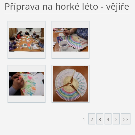
Příprava na horké léto - vějíře
1
2
3
4
>
>>