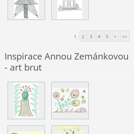
1
2
3
4
5
>
>>
Inspirace Annou Zemánkovou
- art brut