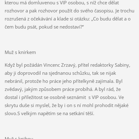
kterou má domluvenou s VIP osobou, s níž chce dělat
rozhovor a pak rozhovor použít do svého časopisu. Je trochu
rozrušená z očekávání a klade si otázku: „Co budu dělat a o
čem budu psát, pokud se nedostaví?“
Muž s knírkem
Když byl požádán Vincenc Zrzavý, přítel redaktorky Sabiny,
aby ji doprovodil na sjednanou schůzku, tak se nijak
nebránil, protože ho práce jeho přítelkyně zajímala. Byl
zvědavý, jakým způsobem práce probíhá. A byl rád, že
dostal i příležitost se osobně seznámit s VIP osobou. Ve
skrytu duše si myslel, že by i on s ní mohl prohodit nějaké
slovo.S velkým napětím se na setkání těší.
Muž s knihou