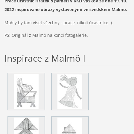
Práce účastnic Hrátek s pamětí v KKD Vyškov ze dne 19. 10.
2022 inspirované obrazy vystavenými ve švédském Malmö.
Mohly by tam viset všechny - práce, nikoli účastnice :).
PS: Originál z Malmö na konci fotogalerie.
Inspirace z Malmö I