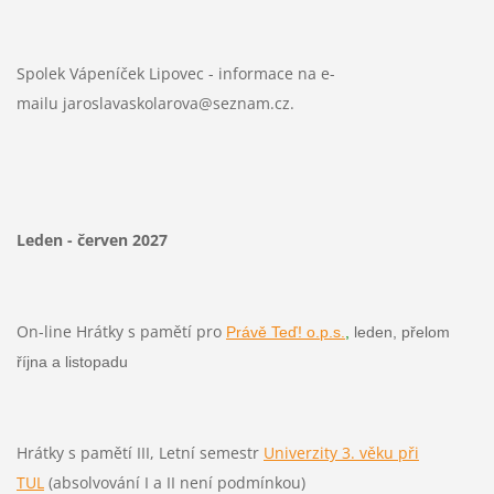
Spolek Vápeníček Lipovec - informace na e-
mailu jaroslavaskolarova@seznam.cz.
Leden - červen 2027
On-line Hrátky s pamětí pro
Právě Teď! o.p.s.
,
leden, přelom
října a listopadu
Hrátky s pamětí III, Letní semestr
Univerzity 3. věku při
TUL
(absolvování I a II není podmínkou)