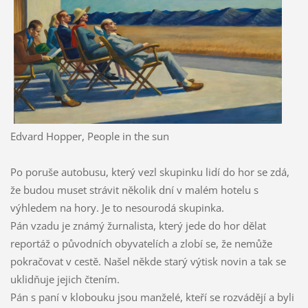
Edvard Hopper, People in the sun
Po poruše autobusu, který vezl skupinku lidí do hor se zdá,
že budou muset strávit několik dní v malém hotelu s
výhledem na hory. Je to nesourodá skupinka.
Pán vzadu je známý žurnalista, který jede do hor dělat
reportáž o původních obyvatelích a zlobí se, že nemůže
pokračovat v cestě. Našel někde starý výtisk novin a tak se
uklidňuje jejich čtením.
Pán s paní v klobouku jsou manželé, kteří se rozvádějí a byli