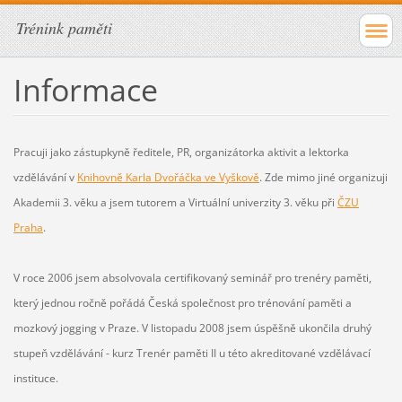
Trénink paměti
Informace
Pracuji jako zástupkyně ředitele, PR, organizátorka aktivit a lektorka
vzdělávání v
Knihovně Karla Dvořáčka ve Vyškově
. Zde mimo jiné organizuji
Akademii 3. věku a jsem tutorem a Virtuální univerzity 3. věku při
ČZU
Praha
.
V roce 2006 jsem absolvovala certifikovaný seminář pro trenéry paměti,
který jednou ročně pořádá Česká společnost pro trénování paměti a
mozkový jogging v Praze. V listopadu 2008 jsem úspěšně ukončila druhý
stupeň vzdělávání - kurz Trenér paměti II u této akreditované vzdělávací
instituce.