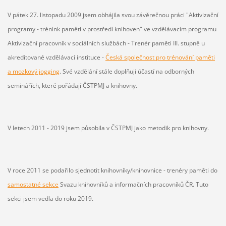
V pátek 27. listopadu 2009 jsem obhájila svou závěrečnou práci "Aktivizační
programy - trénink paměti v prostředí knihoven" ve vzdělávacím programu
Aktivizační pracovník v sociálních službách - Trenér paměti III. stupně u
akreditované vzdělávací instituce -
Česká společnost pro trénování paměti
a mozkový jogging
. Své vzdělání stále doplňuji účastí na odborných
seminářích, které pořádají ČSTPMJ a knihovny.
V letech 2011 - 2019 jsem působila v ČSTPMJ jako metodik pro knihovny.
V roce 2011 se podařilo sjednotit knihovníky/knihovnice - trenéry paměti do
samostatné sekce
Svazu knihovníků a informačních pracovníků ČR. Tuto
sekci jsem vedla do roku 2019.