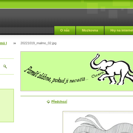
i
O nás
Mozkovna
Hry na interne
lmö I
20221019_malmo_02.jpg
Předchozí