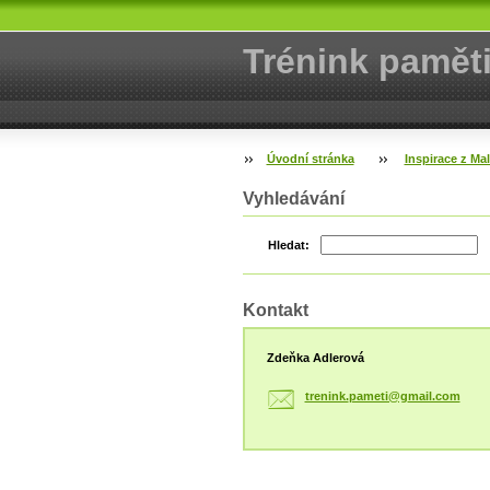
Trénink pamět
Úvodní stránka
Inspirace z Ma
Vyhledávání
Hledat:
Kontakt
Zdeňka Adlerová
trenink.
pameti@g
mail.com