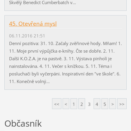
Skvělý Benedict Cumberbatch v...
45. Otevřená mysl
06.11.2016 21:51
Denní pozitiva: 31. 10. Začaly zvěřinové hody. Mňam! 1.
11. Moje první výpůjčka e-knihy. Čte se dobře. 2. 11.
Další K.O.Z.A. je na pastvě. 3. 11. Výstava pinholí je
nainstalována. 4. 11. Večer s knížkou. 5. 11. Téma i
posluchači byli vyčerpáni. Inspirativní den "ve škole". 6.
11. Konečně volný...
<<
<
1
2
3
4
5
>
>>
Občasník