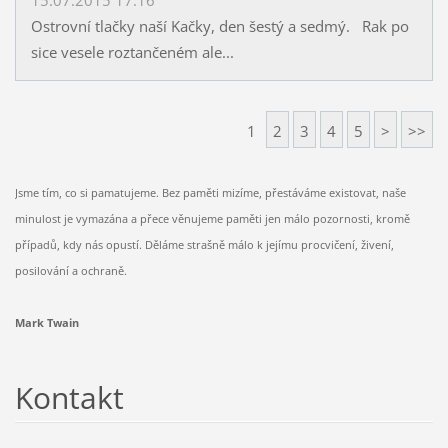
Ostrovní tlačky naší Kačky, den šestý a sedmý. Rak po
sice vesele roztančeném ale...
1
2
3
4
5
>
>>
Jsme tím, co si pamatujeme. Bez paměti mizíme, přestáváme existovat, naše
minulost je vymazána a přece věnujeme paměti jen málo pozornosti, kromě
případů, kdy nás opustí. Děláme strašně málo k jejímu procvičení, živení,
posilování a ochraně.
Mark Twain
Kontakt