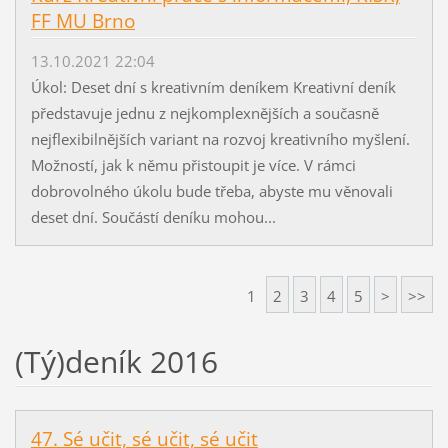
FF MU Brno
13.10.2021 22:04
Úkol: Deset dní s kreativním deníkem Kreativní deník
představuje jednu z nejkomplexnějších a současně
nejflexibilnějších variant na rozvoj kreativního myšlení.
Možností, jak k němu přistoupit je více. V rámci
dobrovolného úkolu bude třeba, abyste mu věnovali
deset dní. Součástí deníku mohou...
1
2
3
4
5
>
>>
(Tý)deník 2016
47. Sé učit, sé učit, sé učit