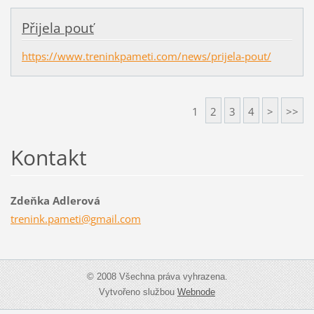
Přijela pouť
https://www.treninkpameti.com/news/prijela-pout/
1
2
3
4
>
>>
Kontakt
Zdeňka Adlerová
trenink.
pameti@g
mail.com
© 2008 Všechna práva vyhrazena.
Vytvořeno službou
Webnode