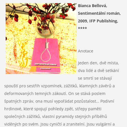
Bianca Bellová,
Sentimentální román,
2009, IFP Publishing,
****
Anotace
Jeden den, dvě místa,
dva lidé a dvě setkání
se smrtí se stávají
spouští pro sestřih vzpomínek, zážitků, klamných závěrů a
deformovaných temných zákoutí. On se stává poslem
špatných zpráv, ona musí vypořádat pozůstalost… Podivní
hrdinové, které spojují pohledy zpět, střepy paměti
společných zážitků, vlastní pyramidy stejných příběhů
viděných po svém. Jsou cyničtí a zranitelní. Jsou vulgární a