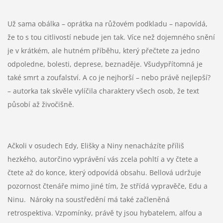
Už sama obálka – oprátka na růžovém podkladu – napovídá,
že to s tou citlivostí nebude jen tak. Více než dojemného snění
je v krátkém, ale hutném příběhu, který přečtete za jedno
odpoledne, bolesti, deprese, beznaděje. Všudypřítomná je
také smrt a zoufalství. A co je nejhorší – nebo právě nejlepší?
– autorka tak skvěle vylíčila charaktery všech osob, že text
působí až živočišně.
Ačkoli v osudech Edy, Elišky a Niny nenacházíte příliš
hezkého, autorčino vyprávění vás zcela pohltí a vy čtete a
čtete až do konce, který odpovídá obsahu. Bellová udržuje
pozornost čtenáře mimo jiné tím, že střídá vypravěče, Edu a
Ninu. Nároky na soustředění má také začleněná
retrospektiva. Vzpomínky, právě ty jsou hybatelem, alfou a