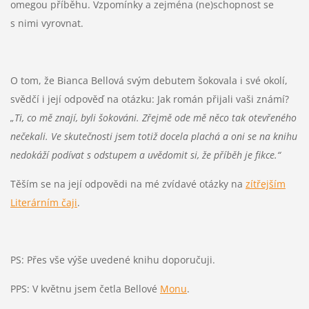
omegou příběhu. Vzpomínky a zejména (ne)schopnost se
s nimi vyrovnat.
O tom, že Bianca Bellová svým debutem šokovala i své okolí,
svědčí i její odpověď na otázku: Jak román přijali vaši známí?
„Ti, co mě znají, byli šokováni. Zřejmě ode mě něco tak otevřeného
nečekali. Ve skutečnosti jsem totiž docela plachá a oni se na knihu
nedokáží podívat s odstupem a uvědomit si, že příběh je fikce.“
Těším se na její odpovědi na mé zvídavé otázky na
zítřejším
Literárním čaji
.
PS: Přes vše výše uvedené knihu doporučuji.
PPS: V květnu jsem četla Bellové
Monu
.