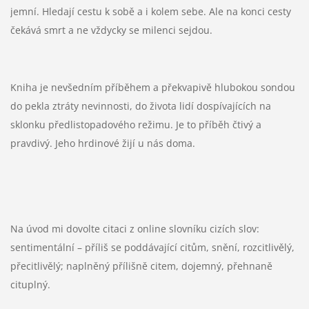
jemní. Hledají cestu k sobě a i kolem sebe. Ale na konci cesty
čekává smrt a ne vždycky se milenci sejdou.
Kniha je nevšedním příběhem a překvapivě hlubokou sondou
do pekla ztráty nevinnosti, do života lidí dospívajících na
sklonku předlistopadového režimu. Je to příběh čtivý a
pravdivý. Jeho hrdinové žijí u nás doma.
Na úvod mi dovolte citaci z online slovníku cizích slov:
sentimentální – příliš se poddávající citům, snění, rozcitlivělý,
přecitlivělý; naplněný přílišně citem, dojemný, přehnaně
cituplný.