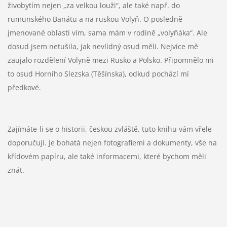
živobytím nejen „za velkou louži“, ale také např. do
rumunského Banátu a na ruskou Volyň. O posledně
jmenované oblasti vím, sama mám v rodině „volyňáka“. Ale
dosud jsem netušila, jak nevlídný osud měli. Nejvíce mě
zaujalo rozdělení Volyně mezi Rusko a Polsko. Připomnělo mi
to osud Horního Slezska (Těšínska), odkud pochází mí
předkové.
Zajímáte-li se o historii, českou zvláště, tuto knihu vám vřele
doporučuji. Je bohatá nejen fotografiemi a dokumenty, vše na
křídovém papíru, ale také informacemi, které bychom měli
znát.