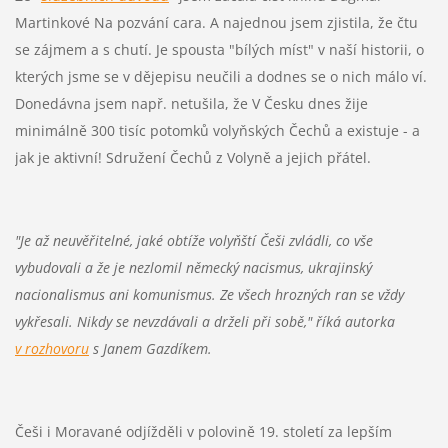
Martinkové Na pozvání cara. A najednou jsem zjistila, že čtu
se zájmem a s chutí. Je spousta "bílých míst" v naší historii, o
kterých jsme se v dějepisu neučili a dodnes se o nich málo ví.
Donedávna jsem např. netušila, že V Česku dnes žije
minimálně 300 tisíc potomků volyňských Čechů a existuje - a
jak je aktivní! Sdružení Čechů z Volyně a jejich přátel.
"Je až neuvěřitelné, jaké obtíže volyňští Češi zvládli, co vše
vybudovali a že je nezlomil německý nacismus, ukrajinský
nacionalismus ani komunismus. Ze všech hrozných ran se vždy
vykřesali. Nikdy se nevzdávali a drželi při sobě," říká autorka
v rozhovoru
s Janem Gazdíkem.
Češi i Moravané odjížděli v polovině 19. století za lepším