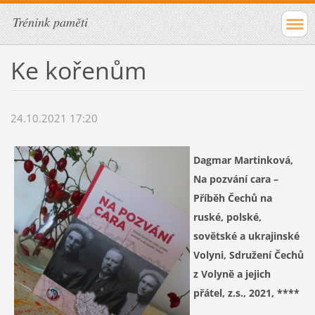
Trénink paměti
Ke kořenům
24.10.2021 17:20
Dagmar Martinková,
Na pozvání cara –
Příběh Čechů na
ruské, polské,
sovětské a ukrajinské
Volyni, Sdružení Čechů
z Volyně a jejich
přátel, z.s., 2021, ****