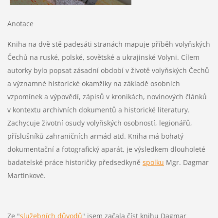
Anotace
Kniha na dvě stě padesáti stranách mapuje příběh volyňských
Čechů na ruské, polské, sovětské a ukrajinské Volyni. Cílem
autorky bylo popsat zásadní období v životě volyňských Čechů
a významné historické okamžiky na základě osobních
vzpomínek a výpovědí, zápisů v kronikách, novinových článků
v kontextu archivních dokumentů a historické literatury.
Zachycuje životní osudy volyňských osobností, legionářů,
příslušníků zahraničních armád atd. Kniha má bohatý
dokumentační a fotografický aparát, je výsledkem dlouholeté
badatelské práce historičky předsedkyně
spolku
Mgr. Dagmar
Martinkové.
Ze "
služebních důvodů
" jsem začala číst knihu Dagmar