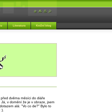
tu
Literatura
Knižní blog
e před dvěma měsíci do diáře
. Já, v domění že je v obraze, jsem
 dotazem alá: "Vo co de?" Bylo to
:).