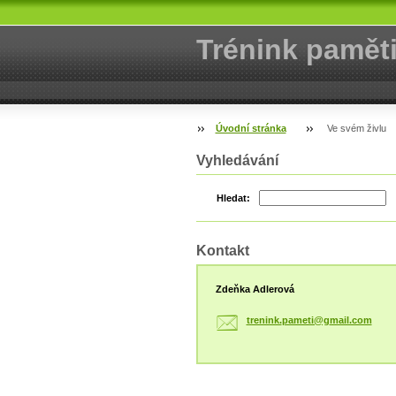
Trénink pamět
Úvodní stránka
Ve svém živlu
Vyhledávání
Hledat:
Kontakt
Zdeňka Adlerová
trenink.
pameti@g
mail.com