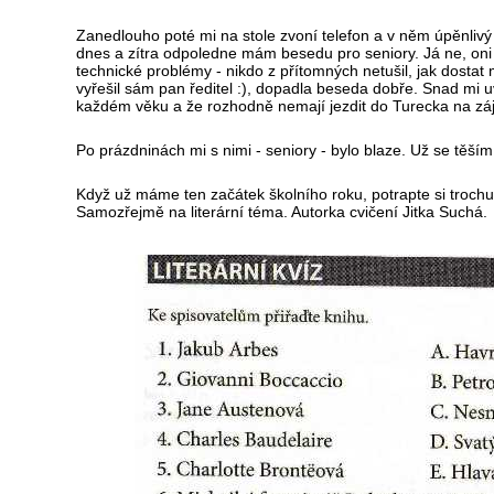
Zanedlouho poté mi na stole zvoní telefon a v něm úpěnliv
dnes a zítra odpoledne mám besedu pro seniory. Já ne, on
technické problémy - nikdo z přítomných netušil, jak dostat m
vyřešil sám pan ředitel :), dopadla beseda dobře. Snad mi uvě
každém věku a že rozhodně nemají jezdit do Turecka na zá
Po prázdninách mi s nimi - seniory - bylo blaze. Už se těším
Když už máme ten začátek školního roku, potrapte si troc
Samozřejmě na literární téma. Autorka cvičení Jitka Suchá.