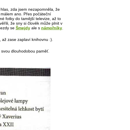
ý hlas, zda jsem nezapomněla, že
i málem ano. Přes počáteční
é fotky do tamější televize, až to
řili, že sny si člověk může plnit v
jezdy se
Šmejdy
ale s
námořníky
.
, až zase zaplaví knihovnu :).
hu svou dlouhodobou paměť.