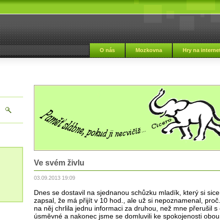
i
O nás
Mozkovna
Hry na interne
Ve svém živlu
03.09.2013 19:09
Dnes se dostavil na sjednanou schůzku mladík, který si sic
zapsal, že má přijít v 10 hod., ale už si nepoznamenal, proč
na něj chrlila jednu informaci za druhou, než mne přerušil s
úsměvné a nakonec jsme se domluvili ke spokojenosti obou 