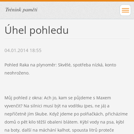
Trénink paměti
Úhel pohledu
04.01.2014 18:55
Pohled Raka na plynoměr: Skvělé, spotřeba nízká, konto
neohroženo.
Můj pohled z okna: Ach jo, kam se půjdeme s Maxem
vyvenčit? Na silnici musí být na vodítku (pes, ne já) a
nepříčetně jím škube. Když jdeme po polňačkách, přicházíme
domů o pět kilo těžší obaleni blátem. Kýbl vody na psa, kýbl
na boty, další na máchání kalhot, spousta litrů proteče