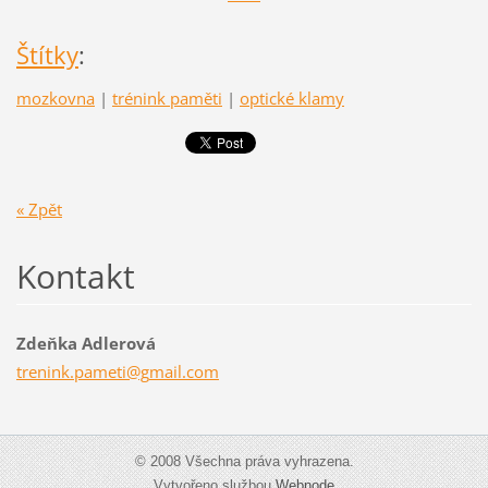
Štítky
:
mozkovna
|
trénink paměti
|
optické klamy
« Zpět
Kontakt
Zdeňka Adlerová
trenink.
pameti@g
mail.com
© 2008 Všechna práva vyhrazena.
Vytvořeno službou
Webnode