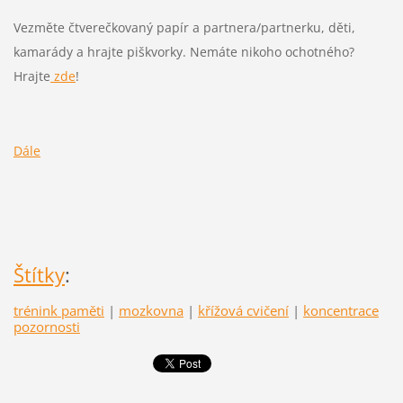
Vezměte čtverečkovaný papír a partnera/partnerku, děti,
kamarády a hrajte piškvorky. Nemáte nikoho ochotného?
Hrajte
zde
!
Dále
Štítky
:
trénink paměti
|
mozkovna
|
křížová cvičení
|
koncentrace
pozornosti