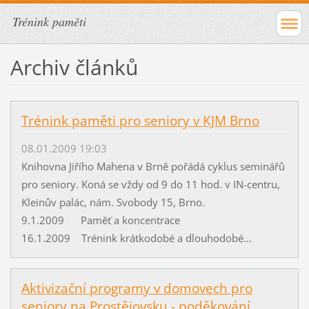
Trénink paměti
Archiv článků
Trénink paměti pro seniory v KJM Brno
08.01.2009 19:03
Knihovna Jiřího Mahena v Brně pořádá cyklus seminářů
pro seniory. Koná se vždy od 9 do 11 hod. v IN-centru,
Kleinův palác, nám. Svobody 15, Brno.
9.1.2009 Paměť a koncentrace
16.1.2009 Trénink krátkodobé a dlouhodobé...
Aktivizační programy v domovech pro
seniory na Prostějovsku - poděkování