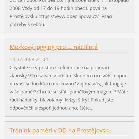
2008 Vždy od 17 do 19 hodin obec Lipová na
Prostějovsku https://www.obec-lipova.cz/ Psací
potřeby s sebou.
Mozkový jogging pro ... náctileté
14.07.2008 21:04
Chystáte se v příštím školním roce na přijímací
zkoušky? Očekáváte v příštím školním roce větší nápor
na vaši šedou kůru mozkovou? Zajímá vás, jak funguje
vaše paměť? Chcete se stát „paměťovým mágem“? Máte
rádi hádanky, hlavolamy, kvizy, šifry? Pokud jste
odpověděli alespoň jednou ano, čtěte...
Trénink paměti v DD na Prostějovsku