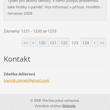
Týden pro aktivní seniory. V rámci pobytu proběhnou
také Hrátky s pamětí. Více informací v příloze. Hostětín -
červenec 2008
Záznamy: 1221 - 1230 ze 1235
<<
<
120
121
122
123
124
>
>>
Kontakt
Zdeňka Adlerová
trenink.
pameti@g
mail.com
© 2008 Všechna práva vyhrazena.
Vytvořeno službou
Webnode