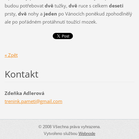
budou potřebovat
dvě
tužky,
dvě
ruce s celkem
deseti
prsty,
dvě
nohy a
jeden
po Vánocích poněkud zpohodlnělý
ale po pořádném protáhnutí toužící mozek.
« Zpět
Kontakt
Zdeňka Adlerová
trenink.
pameti@g
mail.com
© 2008 Všechna práva vyhrazena.
Vytvořeno službou
Webnode