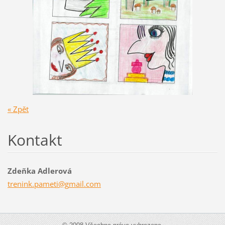
« Zpět
Kontakt
Zdeňka Adlerová
trenink.
pameti@g
mail.com