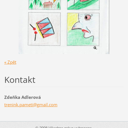
« Zpět
Kontakt
Zdeňka Adlerová
trenink.
pameti@g
mail.com