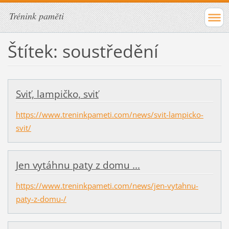
Trénink paměti
Štítek: soustředění
Sviť, lampičko, sviť
https://www.treninkpameti.com/news/svit-lampicko-
svit/
Jen vytáhnu paty z domu ...
https://www.treninkpameti.com/news/jen-vytahnu-
paty-z-domu-/