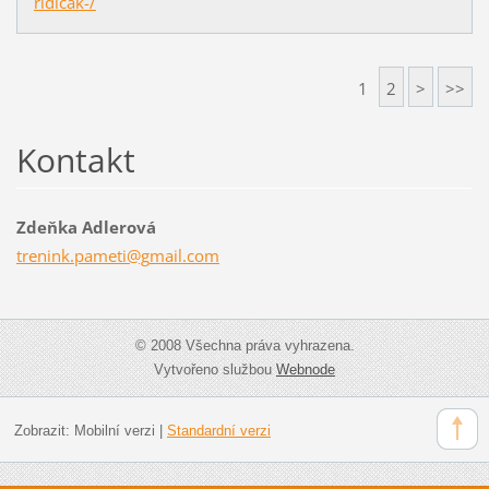
ridicak-/
1
2
>
>>
Kontakt
Zdeňka Adlerová
trenink.
pameti@g
mail.com
© 2008 Všechna práva vyhrazena.
Vytvořeno službou
Webnode
Zobrazit:
Mobilní verzi
|
Standardní verzi