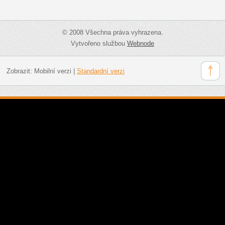
© 2008 Všechna práva vyhrazena.
Vytvořeno službou
Webnode
Zobrazit:
Mobilní verzi
|
Standardní verzi