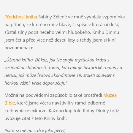
Předchozí kniha
Sabiny Zelené ve mně vyvolala vzpomínku
na příběh, ze kterého mi v hlavě, či spíše v literární duši,
zůstal silný pocit něčeho velmi hlubokého. Knihu Dininu
jsem četla před více než deseti lety a tehdy jsem si k ní
poznamenala:
„Úžasná kniha. Důkaz, jak lze spojit mystickou krásu s
racionální chladností. Tomu, kdo miluje historické romány a
netuší, jak může ledová Skandinávie 19. století souviset s
horkou vášní, vřele doporučuji.“
Možná na podvědomí zapůsobilo také prostředí
Muzea
Bible
, které jsme včera navštívili v rámci odborné
knihovnické exkurze. Každou kapitolu Knihy Dininy totiž
uvozuje citát z této Knihy knih.
Polož si mě na srdce jako pečeť,