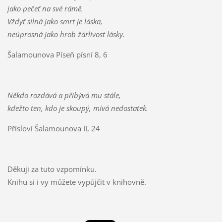
jako pečeť na své rámě.
Vždyť silná jako smrt je láska,
neúprosná jako hrob žárlivost lásky.
Šalamounova Píseň písní 8, 6
Někdo rozdává a přibývá mu stále,
kdežto ten, kdo je skoupý, mívá nedostatek.
Přísloví Šalamounova II, 24
Děkuji za tuto vzpomínku.
Knihu si i vy můžete vypůjčit v knihovně.