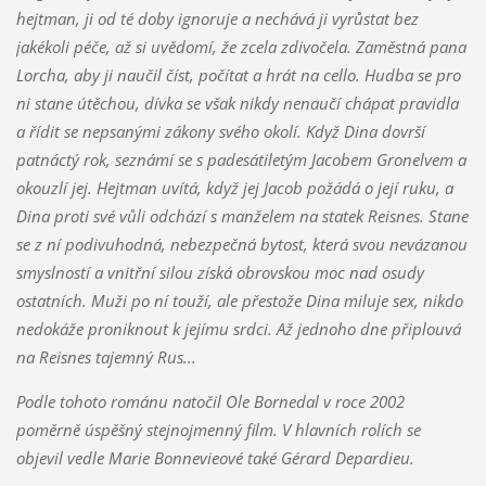
hejtman, ji od té doby ignoruje a nechává ji vyrůstat bez
jakékoli péče, až si uvědomí, že zcela zdivočela. Zaměstná pana
Lorcha, aby ji naučil číst, počítat a hrát na cello. Hudba se pro
ni stane útěchou, dívka se však nikdy nenaučí chápat pravidla
a řídit se nepsanými zákony svého okolí. Když Dina dovrší
patnáctý rok, seznámí se s padesátiletým Jacobem Gronelvem a
okouzlí jej. Hejtman uvítá, když jej Jacob požádá o její ruku, a
Dina proti své vůli odchází s manželem na statek Reisnes. Stane
se z ní podivuhodná, nebezpečná bytost, která svou nevázanou
smyslností a vnitřní silou získá obrovskou moc nad osudy
ostatních. Muži po ní touží, ale přestože Dina miluje sex, nikdo
nedokáže proniknout k jejímu srdci. Až jednoho dne připlouvá
na Reisnes tajemný Rus...
Podle tohoto románu natočil Ole Bornedal v roce 2002
poměrně úspěšný stejnojmenný film. V hlavních rolích se
objevil vedle Marie Bonnevieové také Gérard Depardieu.