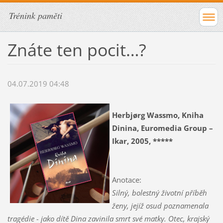
Trénink paměti
Znáte ten pocit…?
04.07.2019 04:48
Herbjørg Wassmo, Kniha
Dinina, Euromedia Group –
Ikar, 2005, *****
Anotace:
Silný, bolestný životní příběh
ženy, jejíž osud poznamenala
tragédie - jako dítě Dina zavinila smrt své matky. Otec, krajský