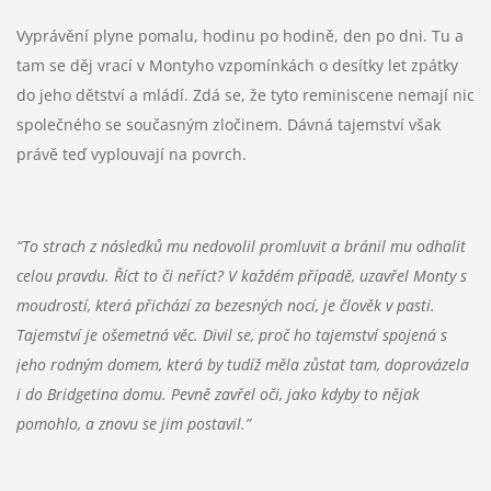
Vyprávění plyne pomalu, hodinu po hodině, den po dni. Tu a
tam se děj vrací v Montyho vzpomínkách o desítky let zpátky
do jeho dětství a mládí. Zdá se, že tyto reminiscene nemají nic
společného se současným zločinem. Dávná tajemství však
právě teď vyplouvají na povrch.
“To strach z následků mu nedovolil promluvit a bránil mu odhalit
celou pravdu. Říct to či neříct? V každém případě, uzavřel Monty s
moudrostí, která přichází za bezesných nocí, je člověk v pasti.
Tajemství je ošemetná věc. Divil se, proč ho tajemství spojená s
jeho rodným domem, která by tudíž měla zůstat tam, doprovázela
i do Bridgetina domu. Pevně zavřel oči, jako kdyby to nějak
pomohlo, a znovu se jim postavil.”