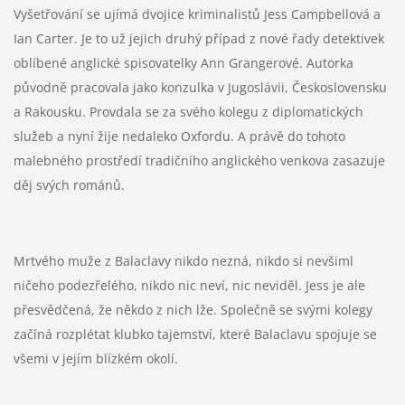
Vyšetřování se ujímá dvojice kriminalistů Jess Campbellová a
Ian Carter. Je to už jejich druhý případ z nové řady detektivek
oblíbené anglické spisovatelky Ann Grangerové. Autorka
původně pracovala jako konzulka v Jugoslávii, Československu
a Rakousku. Provdala se za svého kolegu z diplomatických
služeb a nyní žije nedaleko Oxfordu. A právě do tohoto
malebného prostředí tradičního anglického venkova zasazuje
děj svých románů.
Mrtvého muže z Balaclavy nikdo nezná, nikdo si nevšiml
ničeho podezřelého, nikdo nic neví, nic neviděl. Jess je ale
přesvědčená, že někdo z nich lže. Společně se svými kolegy
začíná rozplétat klubko tajemství, které Balaclavu spojuje se
všemi v jejím blízkém okolí.