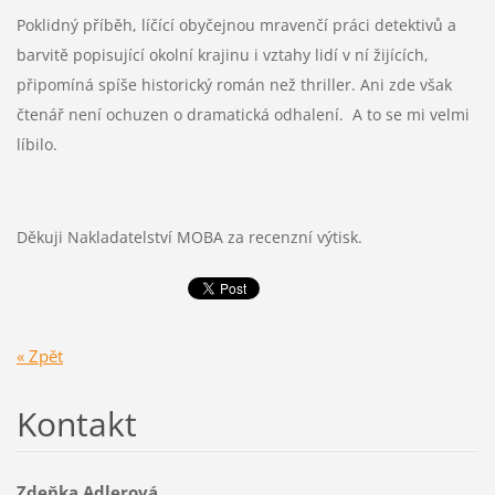
Poklidný příběh, líčící obyčejnou mravenčí práci detektivů a
barvitě popisující okolní krajinu i vztahy lidí v ní žijících,
připomíná spíše historický román než thriller. Ani zde však
čtenář není ochuzen o dramatická odhalení. A to se mi velmi
líbilo.
Děkuji Nakladatelství MOBA za recenzní výtisk.
« Zpět
Kontakt
Zdeňka Adlerová