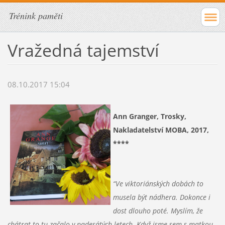
Trénink paměti
Vražedná tajemství
08.10.2017 15:04
Ann Granger, Trosky,
Nakladatelství MOBA, 2017,
****
“Ve viktoriánských dobách to
musela být nádhera. Dokonce i
dost dlouho poté. Myslím, že
chátrat to tu začalo v padesátých letech. Když jsme sem s matkou