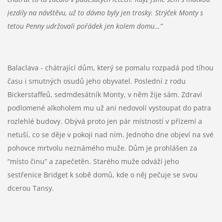
jezdily na návštěvu, už to dávno byly jen trosky. Strýček Monty s
tetou Penny udržovali pořádek jen kolem domu…”
Balaclava - chátrající dům, který se pomalu rozpadá pod tíhou
času i smutných osudů jeho obyvatel. Poslední z rodu
Bickerstaffeů, sedmdesátník Monty, v něm žije sám. Zdraví
podlomené alkoholem mu už ani nedovolí vystoupat do patra
rozlehlé budovy. Obývá proto jen pár místností v přízemí a
netuší, co se děje v pokoji nad ním. Jednoho dne objeví na své
pohovce mrtvolu neznámého muže. Dům je prohlášen za
“místo činu” a zapečetěn. Starého muže odváží jeho
sestřenice Bridget k sobě domů, kde o něj pečuje se svou
dcerou Tansy.