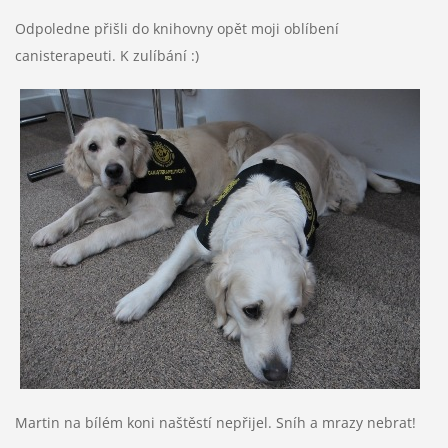
Odpoledne přišli do knihovny opět moji oblíbení
canisterapeuti. K zulíbání :)
Martin na bílém koni naštěstí nepřijel. Sníh a mrazy nebrat!