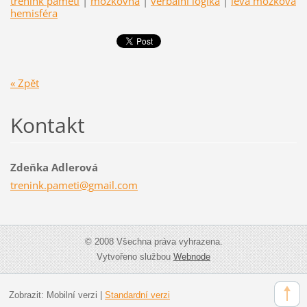
trénink paměti
|
mozkovna
|
verbální logika
|
levá mozková
hemisféra
« Zpět
Kontakt
Zdeňka Adlerová
trenink.
pameti@g
mail.com
© 2008 Všechna práva vyhrazena.
Vytvořeno službou
Webnode
Zobrazit:
Mobilní verzi
|
Standardní verzi