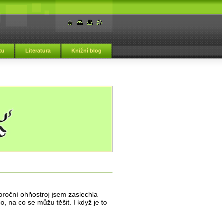
tu
Literatura
Knižní blog
roční ohňostroj jsem zaslechla
, na co se můžu těšit. I když je to