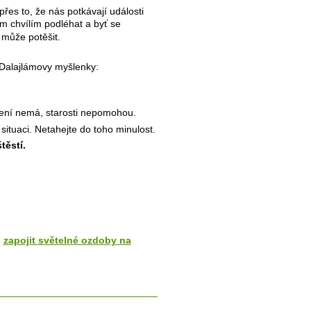
přes to, že nás potkávají události
m chvílím podléhat a byť se
 může potěšit.
 Dalajlámovy myšlenky:
ešení nemá, starosti nepomohou.
ituaci. Netahejte do toho minulost.
těstí.
e
zapojit světelné ozdoby na