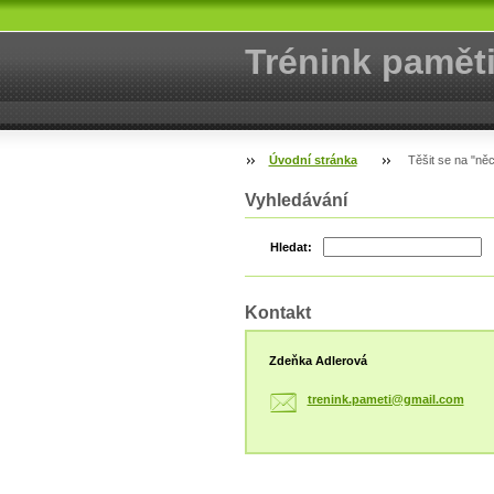
Trénink pamět
Úvodní stránka
Těšit se na "ně
Vyhledávání
Hledat:
Kontakt
Zdeňka Adlerová
trenink.
pameti@g
mail.com