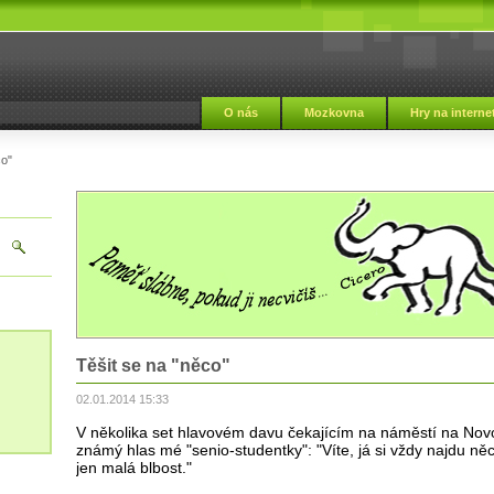
i
O nás
Mozkovna
Hry na interne
co"
Těšit se na "něco"
02.01.2014 15:33
V několika set hlavovém davu čekajícím na náměstí na Novo
známý hlas mé "senio-studentky": "Víte, já si vždy najdu něco
jen malá blbost."