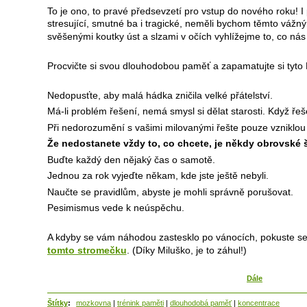
To je ono, to pravé předsevzetí pro vstup do nového roku! I 
stresující,
smutné ba i tragické, neměli bychom těmto vážný
svěšenými koutky úst a slzami v očích vyhlížejme to, co nás
Procvičte si svou dlouhodobou paměť a zapamatujte si tyto
Nedopusťte, aby malá hádka zničila velké přátelství.
Má-li problém řešení, nemá smysl si dělat starosti. Když ř
Při nedorozumění s vašimi milovanými řešte pouze vzniklou s
Že nedostanete vždy to, co chcete, je někdy obrovské š
Buďte každý den nějaký čas o samotě.
Jednou za rok vyjeďte někam, kde jste ještě nebyli.
Naučte se pravidlům, abyste je mohli správně porušovat.
Pesimismus vede k neúspěchu.
A kdyby se vám náhodou zastesklo po vánocích, pokuste s
tomto stromečku
. (Díky Miluško, je to záhul!)
Dále
Štítky
:
mozkovna
|
trénink paměti
|
dlouhodobá paměť
|
koncentrace