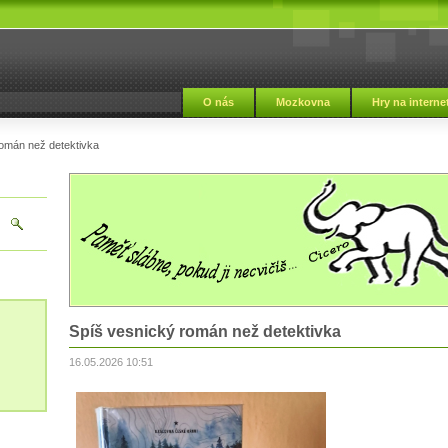
i
O nás
Mozkovna
Hry na interne
omán než detektivka
Spíš vesnický román než detektivka
16.05.2026 10:51