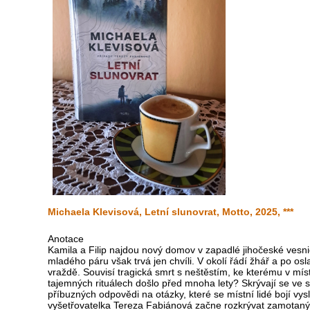
Michaela Klevisová, Letní slunovrat, Motto, 2025, ***
Anotace
Kamila a Filip najdou nový domov v zapadlé jihočeské vesnici,
mladého páru však trvá jen chvíli. V okolí řádí žhář a po osl
vraždě. Souvisí tragická smrt s neštěstím, ke kterému v m
tajemných rituálech došlo před mnoha lety? Skrývají se ve 
příbuzných odpovědi na otázky, které se místní lidé bojí vys
vyšetřovatelka Tereza Fabiánová začne rozkrývat zamotaný 