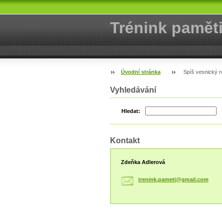
Trénink pamět
Úvodní stránka
Spíš vesnický r
Vyhledávání
Hledat:
Kontakt
Zdeňka Adlerová
trenink.
pameti@g
mail.com