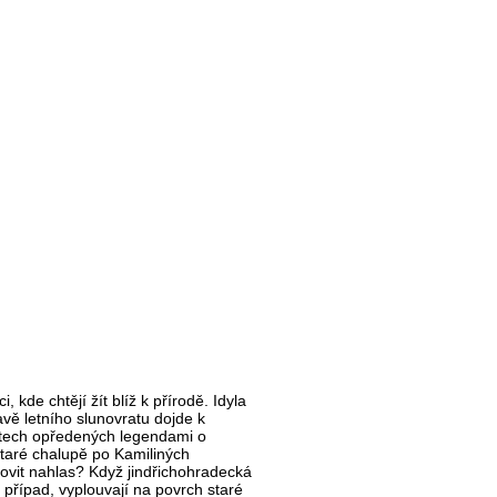
 kde chtějí žít blíž k přírodě. Idyla
avě letního slunovratu dojde k
ístech opředených legendami o
staré chalupě po Kamiliných
lovit nahlas? Když jindřichohradecká
případ, vyplouvají na povrch staré