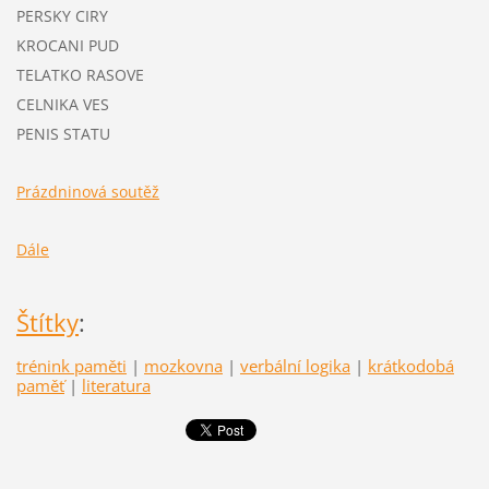
PERSKY CIRY
KROCANI PUD
TELATKO RASOVE
CELNIKA VES
PENIS STATU
Prázdninová soutěž
Dále
Štítky
:
trénink paměti
|
mozkovna
|
verbální logika
|
krátkodobá
paměť
|
literatura