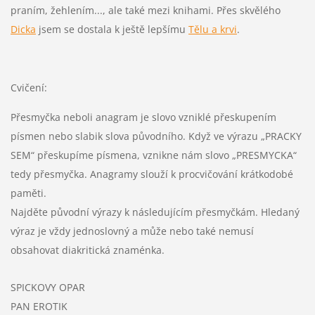
praním, žehlením..., ale také mezi knihami. Přes skvělého
Dicka
jsem se dostala k ještě lepšímu
Tělu a krvi
.
Cvičení:
Přesmyčka neboli anagram je slovo vzniklé přeskupením
písmen nebo slabik slova původního. Když ve výrazu „PRACKY
SEM“ přeskupíme písmena, vznikne nám slovo „PRESMYCKA“
tedy přesmyčka. Anagramy slouží k procvičování krátkodobé
paměti.
Najděte původní výrazy k následujícím přesmyčkám. Hledaný
výraz je vždy jednoslovný a může nebo také nemusí
obsahovat diakritická znaménka.
SPICKOVY OPAR
PAN EROTIK