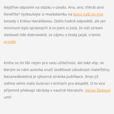
Nejdříve odpovím na otázku v úvodu: Ano, ano, třikrát ano!
Nevěříte? Vyzkoušejte si mozkolamku na
konci naší on-line
besedy s Erikou Hanáčkovou. Došlo hodně odpovědí, ale jen
minimum bylo správných! A to jsem si jistá, že náš stream
sledovali lidé dobrovolně, ze zájmu o český jazyk, o tento
projekt
.
Kniha se mi líbí nejen pro svou užitečnost, ale také vtip, se
kterým se nám autorka snaží osvětlovat záludnosti mateřštiny.
Nezanedbatelná je výtvarná stránka publikace. Dnes již
vidíme velmi málo ilustrací v knihách pro dospělé. O to více
příjemně překvapí obrázky v naučné literatuře.
Václav Školoud
umí!