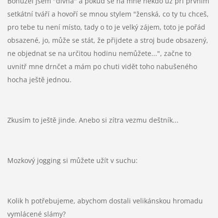
Bohužel jsem "divná" a pokud se na mne někdo už při prvním
setkátní tváří a hovoří se mnou stylem "ženská, co ty tu chceš,
pro tebe tu není místo, tady o to je velký zájem, toto je pořád
obsazené, jo, může se stát, že přijdete a stroj bude obsazený,
ne objednat se na určitou hodinu nemůžete...", začne to
uvnitř mne drnčet a mám po chuti vidět toho nabušeného
hocha ještě jednou.
Zkusím to ještě jinde. Anebo si zítra vezmu deštník...
Mozkový jogging si můžete užít v suchu:
Kolik h potřebujeme, abychom dostali velikánskou hromadu
vymlácené slámy?