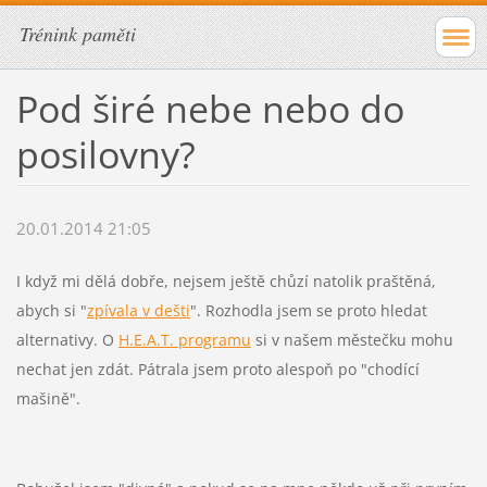
Trénink paměti
Pod širé nebe nebo do
posilovny?
20.01.2014 21:05
I když mi dělá dobře, nejsem ještě chůzí natolik praštěná,
abych si "
zpívala v dešti
". Rozhodla jsem se proto hledat
alternativy. O
H.E.A.T. programu
si v našem městečku mohu
nechat jen zdát. Pátrala jsem proto alespoň po "chodící
mašině".