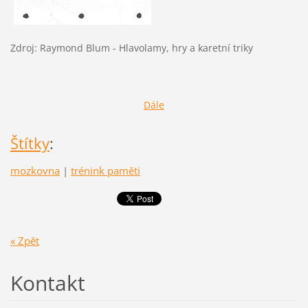
Zdroj: Raymond Blum - Hlavolamy, hry a karetní triky
Dále
Štítky
:
mozkovna
|
trénink paměti
« Zpět
Kontakt