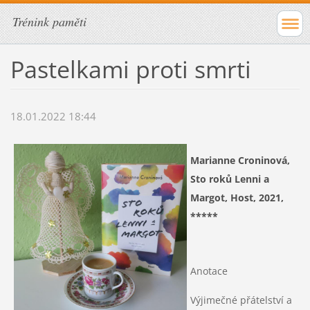
Trénink paměti
Pastelkami proti smrti
18.01.2022 18:44
Marianne Croninová,
Sto roků Lenni a
Margot, Host, 2021,
*****
Anotace
Výjimečné přátelství a