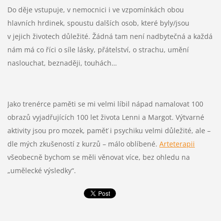
Do děje vstupuje, v nemocnici i ve vzpomínkách obou
hlavních hrdinek, spoustu dalších osob, které byly/jsou
v jejich životech důležité. Žádná tam není nadbytečná a každá
nám má co říci o síle lásky, přátelství, o strachu, umění
naslouchat, beznaději, touhách…
Jako trenérce paměti se mi velmi líbil nápad namalovat 100
obrazů vyjadřujících 100 let života Lenni a Margot. Výtvarné
aktivity jsou pro mozek, paměť i psychiku velmi důležité, ale –
dle mých zkušeností z kurzů – málo oblíbené.
Arteterapii
všeobecně bychom se měli věnovat více, bez ohledu na
„umělecké výsledky“.