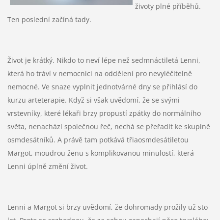
životy plné příběhů.
Ten poslední začíná tady.
Život je krátký. Nikdo to neví lépe než sedmnáctiletá Lenni,
která ho tráví v nemocnici na oddělení pro nevyléčitelně
nemocné. Ve snaze vyplnit jednotvárné dny se přihlásí do
kurzu arteterapie. Když si však uvědomí, že se svými
vrstevníky, které lékaři brzy propustí zpátky do normálního
světa, nenachází společnou řeč, nechá se přeřadit ke skupině
osmdesátníků. A právě tam potkává třiaosmdesátiletou
Margot, moudrou ženu s komplikovanou minulostí, která
Lenni úplně změní život.
Lenni a Margot si brzy uvědomí, že dohromady prožily už sto