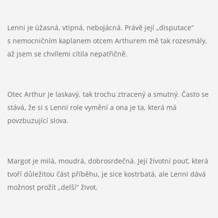
Lenni je úžasná, vtipná, nebojácná. Právě její „disputace“
s nemocničním kaplanem otcem Arthurem mě tak rozesmály,
až jsem se chvílemi cítila nepatřičně.
Otec Arthur je laskavý, tak trochu ztracený a smutný. Často se
stává, že si s Lenni role vymění a ona je ta, která má
povzbuzující slova.
Margot je milá, moudrá, dobrosrdečná. Její životní pouť, která
tvoří důležitou část příběhu, je sice kostrbatá, ale Lenni dává
možnost prožít „delší“ život.