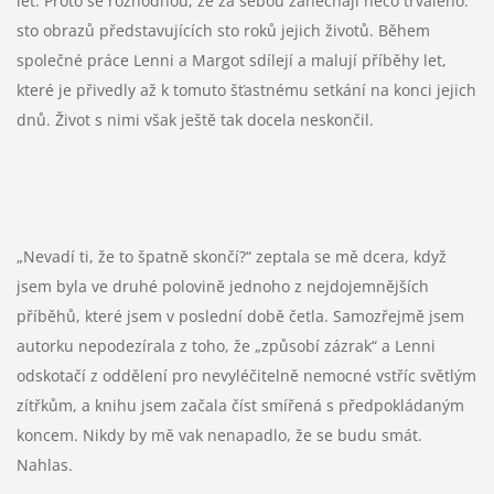
let. Proto se rozhodnou, že za sebou zanechají něco trvalého:
sto obrazů představujících sto roků jejich životů. Během
společné práce Lenni a Margot sdílejí a malují příběhy let,
které je přivedly až k tomuto šťastnému setkání na konci jejich
dnů. Život s nimi však ještě tak docela neskončil.
„Nevadí ti, že to špatně skončí?“ zeptala se mě dcera, když
jsem byla ve druhé polovině jednoho z nejdojemnějších
příběhů, které jsem v poslední době četla. Samozřejmě jsem
autorku nepodezírala z toho, že „způsobí zázrak“ a Lenni
odskotačí z oddělení pro nevyléčitelně nemocné vstříc světlým
zítřkům, a knihu jsem začala číst smířená s předpokládaným
koncem. Nikdy by mě vak nenapadlo, že se budu smát.
Nahlas.