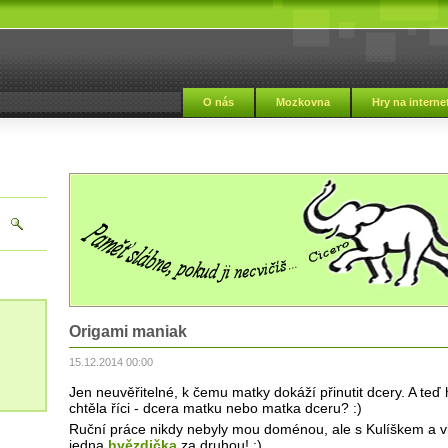
i
O nás
Mozkovna
Hry na interne
Origami maniak
15.12.2014 00:00
Jen neuvěřitelné, k čemu matky dokáží přinutit dcery. A teď 
chtěla říci - dcera matku nebo matka dceru? :)
Ruční práce nikdy nebyly mou doménou, ale s Kulíškem a 
jedna
hvězdička
za druhou! :)