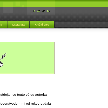
tu
Literatura
Knižní blog
hádejte, co touto větou autorka
videonávodem mi od rukou padala