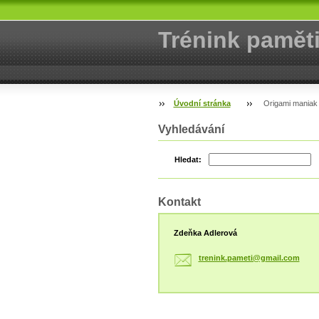
Trénink pamět
Úvodní stránka
Origami maniak
Vyhledávání
Hledat:
Kontakt
Zdeňka Adlerová
trenink.
pameti@g
mail.com