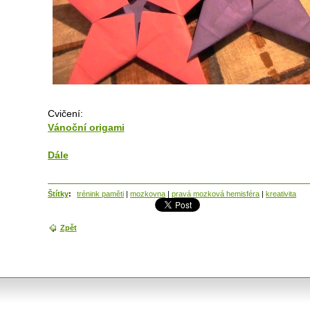
Cvičení:
Vánoční origami
Dále
Štítky
:
trénink paměti
|
mozkovna
|
pravá mozková hemisféra
|
kreativita
Zpět