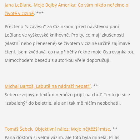
Jana LeBlanc, Moje Bejby Amerika: Co vám nikdo neřekne o
životě v cizině
,
**
*
Přečteno "v závěsu" za Cizinkami, před návštěvou paní
LeBlanc ve vyškovské knihovně. Pro ty, co mají zkušenosti
(vlastní nebo přenesené) se životem v cizině určitě zajímavé
čtení. Jsem zvědavá, co na příběhy řekne moje Ostrovanka :o).
Mimochodem besedu s autorkou vřele doporučuji.
Michal Bartoš, Labutě na nádraží nepatří
, **
Seberozvojovým textům nemůžu přijít na chuť. Tento je sice
"zabalený" do beletrie, ale ani tak mě ničím neobohatil.
Tomáš Šebek, Objektivní nález: Moje nějtěžší mise
,
**
Pana doktora si velmi vážím, ale toto byla minela. Příliš