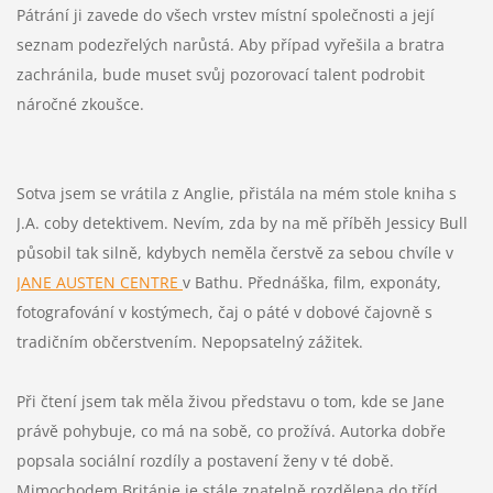
Pátrání ji zavede do všech vrstev místní společnosti a její
seznam podezřelých narůstá. Aby případ vyřešila a bratra
zachránila, bude muset svůj pozorovací talent podrobit
náročné zkoušce.
Sotva jsem se vrátila z Anglie, přistála na mém stole kniha s
J.A. coby detektivem. Nevím, zda by na mě příběh Jessicy Bull
působil tak silně, kdybych neměla čerstvě za sebou chvíle v
JANE AUSTEN CENTRE
v Bathu. Přednáška, film, exponáty,
fotografování v kostýmech, čaj o páté v dobové čajovně s
tradičním občerstvením. Nepopsatelný zážitek.
Při čtení jsem tak měla živou představu o tom, kde se Jane
právě pohybuje, co má na sobě, co prožívá. Autorka dobře
popsala sociální rozdíly a postavení ženy v té době.
Mimochodem Británie je stále znatelně rozdělena do tříd...