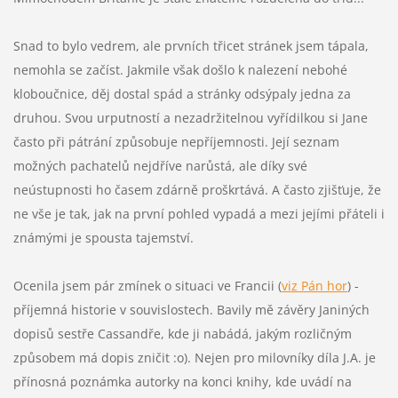
Snad to bylo vedrem, ale prvních třicet stránek jsem tápala,
nemohla se začíst. Jakmile však došlo k nalezení nebohé
kloboučnice, děj dostal spád a stránky odsýpaly jedna za
druhou. Svou urputností a nezadržitelnou vyřídilkou si Jane
často při pátrání způsobuje nepříjemnosti. Její seznam
možných pachatelů nejdříve narůstá, ale díky své
neústupnosti ho časem zdárně proškrtává. A často zjišťuje, že
ne vše je tak, jak na první pohled vypadá a mezi jejími přáteli i
známými je spousta tajemství.
Ocenila jsem pár zmínek o situaci ve Francii (
viz Pán hor
) -
příjemná historie v souvislostech. Bavily mě závěry Janiných
dopisů sestře Cassandře, kde ji nabádá, jakým rozličným
způsobem má dopis zničit :o). Nejen pro milovníky díla J.A. je
přínosná poznámka autorky na konci knihy, kde uvádí na