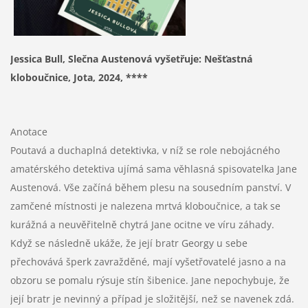
Jessica Bull, Slečna Austenová vyšetřuje: Nešťastná
kloboučnice, Jota, 2024, ****
Anotace
Poutavá a duchaplná detektivka, v níž se role nebojácného
amatérského detektiva ujímá sama věhlasná spisovatelka Jane
Austenová. Vše začíná během plesu na sousedním panství. V
zamčené místnosti je nalezena mrtvá kloboučnice, a tak se
kurážná a neuvěřitelně chytrá Jane ocitne ve víru záhady.
Když se následně ukáže, že její bratr Georgy u sebe
přechovává šperk zavražděné, mají vyšetřovatelé jasno a na
obzoru se pomalu rýsuje stín šibenice. Jane nepochybuje, že
její bratr je nevinný a případ je složitější, než se navenek zdá.