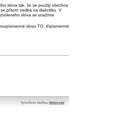
ho slova tak, že se použijí všechna
se přitom nedbá na diakritiku. V
zvoleného slova se snažíme
dvoupísmenné slovo TO, třípísmenné
Vytvořeno službou
Webnode