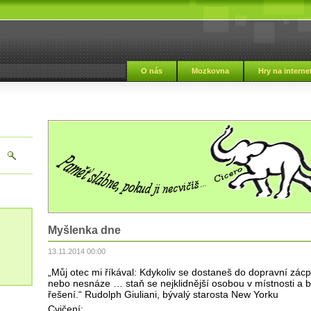
i
O nás
Mozkovna
Hry na interne
Myšlenka dne
13.11.2014 00:00
„Můj otec mi říkával: Kdykoliv se dostaneš do dopravní zácp
nebo nesnáze … staň se nejklidnější osobou v místnosti a 
řešení.“ Rudolph Giuliani, bývalý starosta New Yorku
Cvičení: