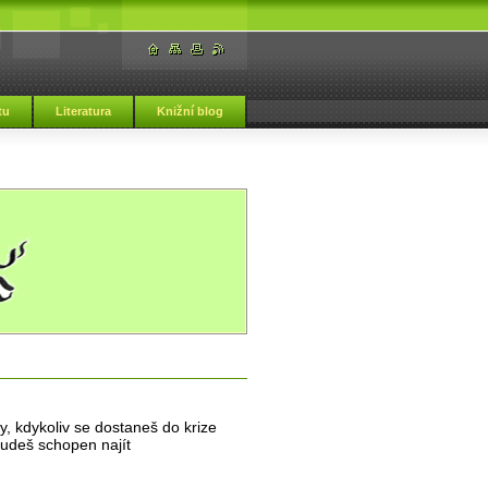
tu
Literatura
Knižní blog
y, kdykoliv se dostaneš do krize
budeš schopen najít