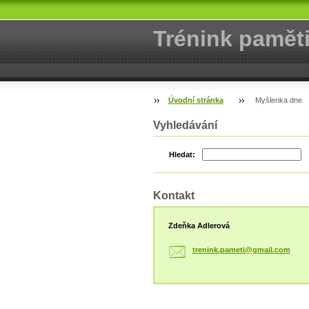
Trénink pamět
Úvodní stránka
Myšlenka dne
Vyhledávání
Hledat:
Kontakt
Zdeňka Adlerová
trenink.
pameti@g
mail.com