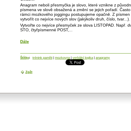
Anagram neboli přesmyčka je slovo, které vznikne z původní
písmena ve slově obsažená a změní se jejich pořadí. Často 
rámci mozkového joggingu postupujeme opačně. Z písmen 
vytvořít co nejvíce nových slov (jakýkoliv druh, číslo, tvar...).
Vytvořte co nejvíce přesmyček ze slova LISTOPAD. Např. 
STO, čtyřpísmenné POST,...
Dále
Štítky
:
trénink paměti
|
mozkovna
|
verbální logika
|
anagramy
Zpět