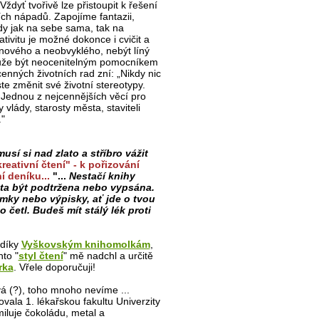
Vždyť tvořivě lze přistoupit k řešení
ích nápadů. Zapojíme fantazii,
dy jak na sebe sama, tak na
ivitu je možné dokonce i cvičit a
nového a neobvyklého, nebýt líný
může být neocenitelným pomocníkem
enných životních rad zní: „Nikdy nic
e změnit své životní stereotypy.
. Jednou z nejcennějších věcí pro
 vlády, starosty města, staviteli
."
sí si nad zlato a stříbro vážit
ativní čtení" - k pořizování
í deníku...
"...
Nestačí knihy
ísta být podtržena nebo vypsána.
ámky nebo výpisky, ať jde o tvou
o četl. Budeš mít stálý lék proti
 díky
Vyškovským knihomolkám
,
nto "
styl čtení
" mě nadchl a určitě
rka
. Vřele doporučuji!
á (?), toho mnoho nevíme ...
vala 1. lékařskou fakultu Univerzity
miluje čokoládu, metal a