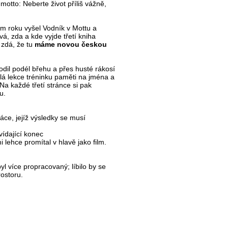
 motto: Neberte život příliš vážně,
m roku vyšel Vodník v Mottu a
á, zda a kde vyjde třetí kniha
 zdá, že tu
máme novou českou
odil podél břehu a přes husté rákosí
lá lekce tréninku paměti na jména a
Na každé třetí stránce si pak
u.
áce, jejíž výsledky se musí
vídající konec
i lehce promítal v hlavě jako film.
l více propracovaný; líbilo by se
rostoru.