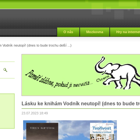
i
O nás
Mozkovna
Hry na interne
Vodník neutopí! (dnes to bude trochu delší ...)
Lásku ke knihám Vodník neutopí! (dnes to bude troc
23.07.2023 18:49