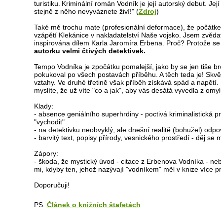
turistiku. Kriminální román Vodník je její autorský debut. Její
stejně z něho nevyváznete živí!" (
Zdroj
)
Také mě trochu mate (profesionální deformace), že počátke
vzápětí Klekánice v nakladatelství Naše vojsko. Jsem zvědav
inspirována dílem Karla Jaromíra Erbena. Proč? Protože se
autorku velmi čtivých detektivek.
Tempo Vodníka je zpočátku pomalejší, jako by se jen tiše br
pokukoval po všech postavách příběhu. A těch teda je! Skvě
vztahy. Ve druhé třetině však příběh získává spád a napětí. 
myslíte, že už víte "co a jak", aby vás desátá vyvedla z omyl
Klady:
- absence geniálního superhrdiny - poctivá kriminalistická pr
"vychodit"
- na detektivku neobvyklý, ale dnešní realitě (bohužel) odpo
- barvitý text, popisy přírody, vesnického prostředí - děj se m
Zápory:
- škoda, že mystický úvod - citace z Erbenova Vodníka - neby
mi, kdyby ten, jehož nazývají "vodníkem" měl v knize více p
Doporučuji!
PS:
Článek o knižních štafetách