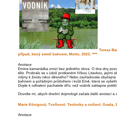
Tereza Bar
případ, který smrdí bahnem, Motto, 2023, ****
Anotace
Emina kamarádka zmizí bez jediného slova. O dva dny pozdě
tělo. Probralo se v údolí protkaném říčkou Litavkou, jejími
mlýny k životu něco děsivého? Nebo zaúřadovala obyčejná l
bahnem a pořádným průšvihem i kvůli Emě, která se vyšetř
Dojde k odhalení pachatele dřív, než vodník zaklapne pokli
Dovolte mi, abych dnešní dojmologii začala další anotací a 
Marie Königová, Tvořivost: Techniky a cvičení, Grada, 20
Anotace