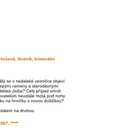
tošová, Vodník, kriminální
ji se v nedaleké vesničce objeví
 slepými rameny a starodávnými
idská zloba? Celý případ smrdí
ovatelům neustále motá pod nohy.
čku na hrníčku s novou dušičkou?
citátem na druhou:
07, *****