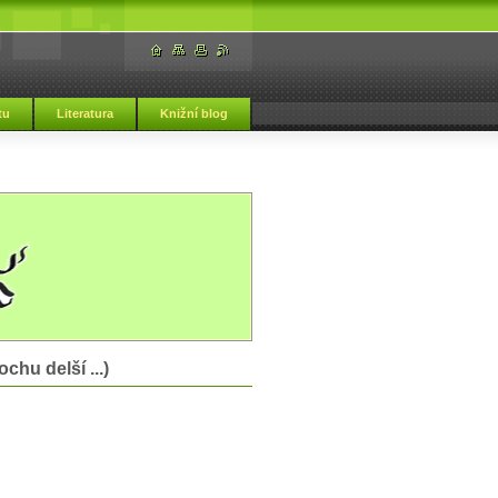
tu
Literatura
Knižní blog
hu delší ...)