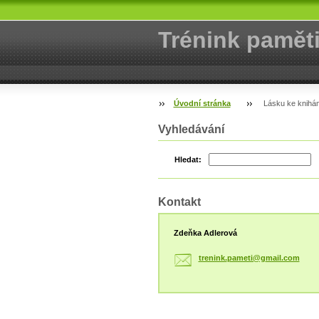
Trénink pamět
Úvodní stránka
Lásku ke knihám 
Vyhledávání
Hledat:
Kontakt
Zdeňka Adlerová
trenink.
pameti@g
mail.com