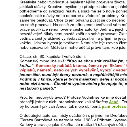
Kreativita neboli tvořivost je nejvlastnějším projevem života. 
jakékoli otázky. Kreativní myšlení je předpokladem origináln
odhlédneme od svazující reality a snažíme se o nové pohle
společenské otázky nebo odborné a vědecké problémy. Kreat
záměrně pěstovat. Chce to jen odvahu pustit se do něčeho 
na sobě pracovat. Na cestě za přirozenou tvořivostí vám 
právě publikace renomované české autorky. Jedna z jejích c
nevzdávejte! Nikdy není pozdě začít na sobě pracovat. Zkust
Jedna z cest je aktivně vyhledávat pozitivní a příjemné jevy
každou lidskou bytost je tvořivost. Nemusíte být zrovna členy
nebo spisovateli. Můžete mnoho udělat právě tam, kde jste.
Citace, str. 80, kapitola Tvořivé čtení:
Komenský mimo jiné říká:
"Kdo se chce stát vzdělaným, mu
knih..."
.
Komenský nabádá k tomu, čemu nyní říkáme "kre
výpisků, námětů, nebo celých vyprávění, vybízí k veden
jenom číst, musí být čteny pozorně, a nejdůležitější m
Podtrhuj v knize, která je tvým majetkem, dělej si pozn
nebo cizí knihu... Čtenář si vypisováním přisvojuje to, c
nestálosti paměti.
"
Proč ten neobvyklý úvod? Protože Vodník se ke mně dostal
přesněji jedné z nich, organizátorce knižní štafety
Janě
. Te
by ho ocenil jak Jan Ámos, tak moje oblíbená
paní profeso
O debutující autorce, místy uváděné i s příjmením Dvořákov
"Tereza Bartošová se narodila roku 1985 v Příbrami. Vystudo
Karlovy a pracuje jako lékařka. Je matka tří úžasných dětí, 