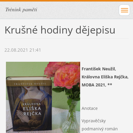
Trénink paměti
Krušné hodiny dějepisu
22.08.2021 21:41
František Neužil,
Královna Eliška Rejčka,
MOBA 2021, **
Anotace
Vypravěčsky
podmanivý román