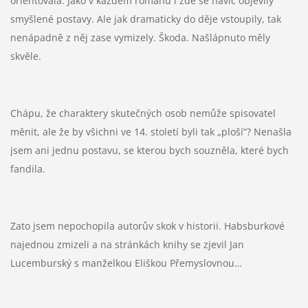
orientovala. Jako v každém románu i zde se navíc objevily
smyšlené postavy. Ale jak dramaticky do děje vstoupily, tak
nenápadně z něj zase vymizely. Škoda. Našlápnuto měly
skvěle.
Chápu, že charaktery skutečných osob nemůže spisovatel
měnit, ale že by všichni ve 14. století byli tak „ploší“? Nenašla
jsem ani jednu postavu, se kterou bych souzněla, které bych
fandila.
Zato jsem nepochopila autorův skok v historii. Habsburkové
najednou zmizeli a na stránkách knihy se zjevil Jan
Lucemburský s manželkou Eliškou Přemyslovnou…