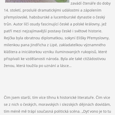
zavádí čtenáře do doby
14. století, proslulé dramatickými událostmi a zápolením
přemyslovské, habsburské a lucemburské dynastie o český
trůn. Autor líčí osudy fascinující české a polské královny, jež
patří mezi nejzajímavější postavy české i světové historie.
Rejčka byla obratnou diplomatkou, sokyní Elišky Přemyslovny,
milenkou pana Jindřicha z Lipé, zakladatelkou významného
kláštera a iniciátorkou vzniku iluminovaných rukopisů, které
přispívali ke vzdělanosti národa. Byla ale také ctižádostivou
ženou, která toužila po uznání a lásce…
Čím jsem starší, tím více tíhnu k historické literatuře. Čím více
se z nich o českých, moravských i slezských dějinách dovídám,
tím méně mě trápí současná politická scéna. „Dyť vono je to tu