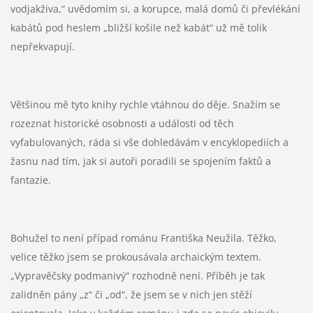
vodjakživa,“ uvědomím si, a korupce, malá domů či převlékání
kabátů pod heslem „bližší košile než kabát“ už mě tolik
nepřekvapují.
Většinou mě tyto knihy rychle vtáhnou do děje. Snažím se
rozeznat historické osobnosti a události od těch
vyfabulovaných, ráda si vše dohledávám v encyklopediích a
žasnu nad tím, jak si autoři poradili se spojením faktů a
fantazie.
Bohužel to není případ románu Františka Neužila. Těžko,
velice těžko jsem se prokousávala archaickým textem.
„Vypravěčsky podmanivý“ rozhodně není. Příběh je tak
zalidněn pány „z“ či „od“, že jsem se v nich jen stěží