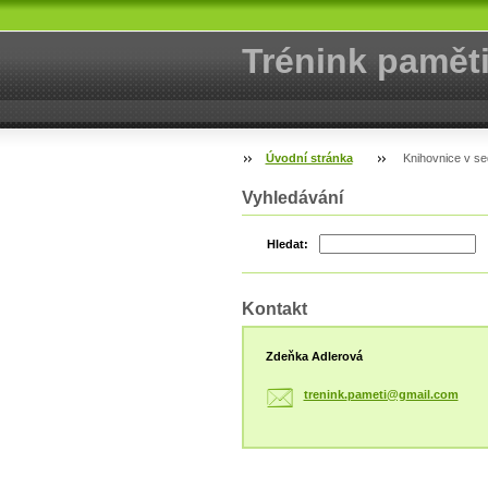
Trénink pamět
Úvodní stránka
Knihovnice v se
Vyhledávání
Hledat:
Kontakt
Zdeňka Adlerová
trenink.
pameti@g
mail.com