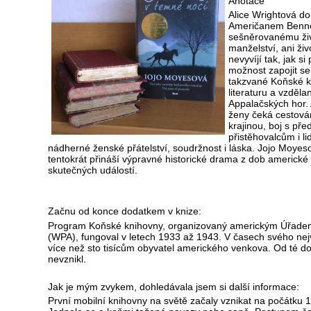
Anotace
Alice Wrightová d
Američanem Benne
sešněrovanému život
manželství, ani ži
nevyvíjí tak, jak s
možnost zapojit se
takzvané Koňské kn
literaturu a vzděla
Appalačských hor. A
ženy čeká cestová
krajinou, boj s pře
přistěhovalcům i li
nádherné ženské přátelství, soudržnost i láska. Jojo Moy
tentokrát přináší výpravné historické drama z dob americké
skutečných událostí.
Začnu od konce dodatkem v knize:
Program Koňské knihovny, organizovaný americkým Úřade
(WPA), fungoval v letech 1933 až 1943. V časech svého nej
více než sto tisícům obyvatel amerického venkova. Od té d
nevznikl.
Jak je mým zvykem, dohledávala jsem si další informace:
První mobilní knihovny na světě začaly vznikat na počátku 19