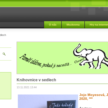
i
O nás
Mozkovna
Hry na interne
dlech
Knihovnice v sedlech
13.11.2021 13:44
Jojo Moyesová, J
2020, ***