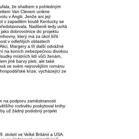
oufala, že sňatkem s pohledným
ttem Van Clevem unikne
u v Anglii. Jenže ani její
vot v zapadlém koutě Kentucky se
i představovala. Nadšeně tedy uvítá
 jako dobrovolnice do projektu
ihovny, který má za úkol šířit
nost v odlehlých oblastech
lici, Margery a tři další odvážné
ní na koních nebezpečnou divokou
dsudky místních lidí vůči ženám,
dem jiné barvy pleti, ale také
esová ve svém nejnovějším románu
 hospodářské krize, vycházející ze
m na podporu zaměstnanosti
většího rozkvětu poskytoval knihy
oby už žádný podobný projekt
. století ve Velké Británii a USA.