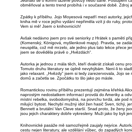
Jednalo se o koňmi tažené povozy nebo saně. Postupem ča
obměňoval a tento trend probíhá i v současné době. Zdroj a
Zpátky k příběhu. Jojo Moyesová nepatří mezi autorky, jejich
kniha mě v roce jejího vydání nepřiměla vzít ji do ruky, prot
Vem si mě! Jsem o knihovnicích!
Avšak nedávno jsem pro své seniorky z Hrátek s pamětí připr
(Komenský, Königová, myšlenkové mapy). Pravda, se zadán
neuspěla, což mě mrzelo, ale jedno plus tato lekce přece 
jsem se dověděla právě o „Hvězdách“.
Autorka je jednou z mála těch, kteří dvakrát získali cenu pr
Tomuto druhu literatury se úplně nevyhýbám. Není-li to sla
jako relaxant. „Hvězdy“ jsem si tedy zarezervovala, Jojo se 
domů a začetla se. Zpočátku to šlo jako po másle.
Romantickou rovinu příběhu prezentují zejména křehká Alice
naprostým nedostatkem informací provdá do Ameriky a odvá
místní rebelka, svobodomyslná, na povrchu tvrdá, ale pod 
milující bytost. Nechybí mužný idol žen hasič Sven, tichý, j
Bennett a brutální Van Cleve starší. Snad proto, že ženy js
jsou jejich charaktery dobře vykresleny. Muži jako by byli je
Knihovnické pasáže mě samozřejmě zaujaly nejvíce. Autorka
cestu nejen literatury, ale vzdělání vůbec, do zapadlých ko