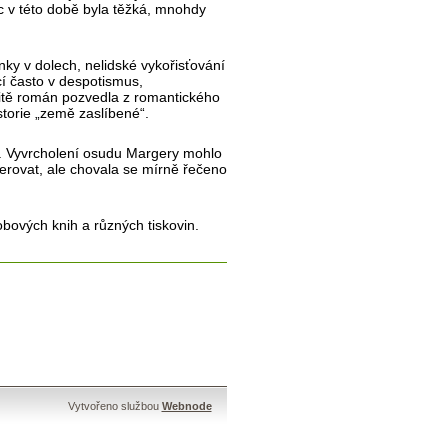
c v této době byla těžká, mnohdy
nky v dolech, nelidské vykořisťování
í často v despotismus,
rčitě román pozvedla z romantického
storie „země zaslíbené“.
e. Vyvrcholení osudu Margery mohlo
erovat, ale chovala se mírně řečeno
obových knih a různých tiskovin.
Vytvořeno službou
Webnode