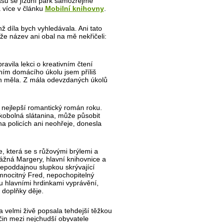
su se jízdní park samozřejmě
 více v článku
Mobilní knihovny
.
ž díla bych vyhledávala. Ani tato
ože název ani obal na mě nekřičeli:
avila lekci o kreativním čtení
ím domácího úkolu jsem příliš
jen měla. Z mála odevzdaných úkolů
o nejlepší romantický román roku.
dkobolná slátanina, může působit
na policích ani neohřeje, donesla
, která se s růžovými brýlemi a
žná Margery, hlavní knihovnice a
nepoddajnou slupkou skrývající
emnocitný Fred, nepochopitelný
ou hlavními hrdinkami vyprávění,
n doplňky děje.
 velmi živě popsala tehdejší těžkou
nčin mezi nejchudší obyvatele