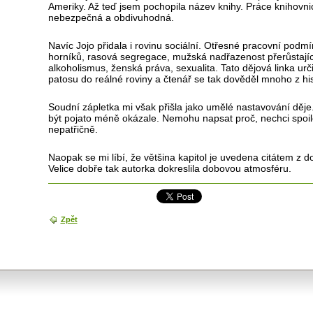
Ameriky. Až teď jsem pochopila název knihy. Práce knihovni
nebezpečná a obdivuhodná.
Navíc Jojo přidala i rovinu sociální. Otřesné pracovní podmí
horníků, rasová segregace, mužská nadřazenost přerůstajíc
alkoholismus, ženská práva, sexualita. Tato dějová linka u
patosu do reálné roviny a čtenář se tak dověděl mnoho z hi
Soudní zápletka mi však přišla jako umělé nastavování děj
být pojato méně okázale. Nemohu napsat proč, nechci spoil
nepatřičně.
Naopak se mi líbí, že většina kapitol je uvedena citátem z d
Velice dobře tak autorka dokreslila dobovou atmosféru.
Zpět