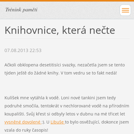
Trénink paměti
Knihovnice, která nečte
07.08.2013 22:53
Ačkoli obklopena desetitisíci svazky, nezačetla jsem se tento
týden ještě do žádné knihy. V tom vedru se to fakt nedá!
Kulíšek mne vytáhla k vodě. Loni nové tankini jsem tedy
podruhé smočila, tentokrát v nechlorované vodě na přírodním
koupališti. Svůj křest si odbyly letos v dubnu na mé třicet let
vysněné dovolené
:). U
Libuše
to bylo osvěžující, dokonce jsem
vzala do ruky časopis!