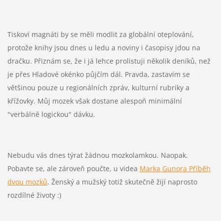
Tiskoví magnáti by se měli modlit za globální oteplování,
protože knihy jsou dnes u ledu a noviny i časopisy jdou na
dračku. Přiznám se, že i já lehce prolistuji několik deníků, než
je přes Hladové okénko půjčím dál. Pravda, zastavím se
většinou pouze u regionálních zpráv, kulturní rubriky a
křížovky. Můj mozek však dostane alespoň minimální
"verbálně logickou" dávku.
Nebudu vás dnes týrat žádnou mozkolamkou. Naopak.
Pobavte se, ale zároveň poučte, u videa
Marka Gunora Příběh
dvou mozků
. Ženský a mužský totiž skutečně žijí naprosto
rozdílné životy :)