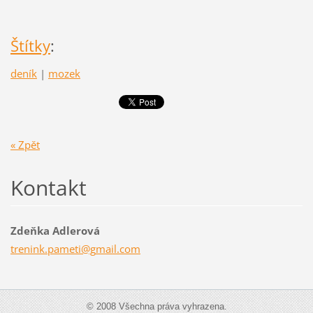
Štítky
:
deník
|
mozek
« Zpět
Kontakt
Zdeňka Adlerová
trenink.
pameti@g
mail.com
© 2008 Všechna práva vyhrazena.