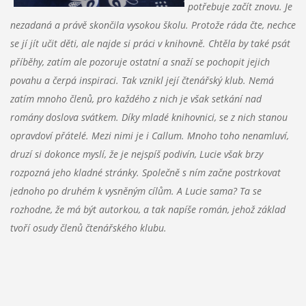
potřebuje začít znovu. Je
nezadaná a právě skončila vysokou školu. Protože ráda čte, nechce
se jí jít učit děti, ale najde si práci v knihovně. Chtěla by také psát
příběhy, zatím ale pozoruje ostatní a snaží se pochopit jejich
povahu a čerpá inspiraci. Tak vznikl její čtenářský klub. Nemá
zatím mnoho členů, pro každého z nich je však setkání nad
romány doslova svátkem. Díky mladé knihovnici, se z nich stanou
opravdoví přátelé. Mezi nimi je i Callum. Mnoho toho nenamluví,
druzí si dokonce myslí, že je nejspíš podivín, Lucie však brzy
rozpozná jeho kladné stránky. Společně s ním začne postrkovat
jednoho po druhém k vysněným cílům. A Lucie sama? Ta se
rozhodne, že má být autorkou, a tak napíše román, jehož základ
tvoří osudy členů čtenářského klubu.