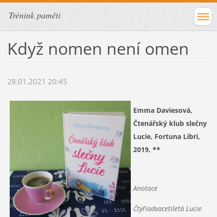
Trénink paměti
Když nomen není omen
28.01.2021 20:45
Emma Daviesová,
Čtenářský klub slečny
Lucie, Fortuna Libri,
2019, **
Anotace
Čtyřiadvacetiletá Lucie