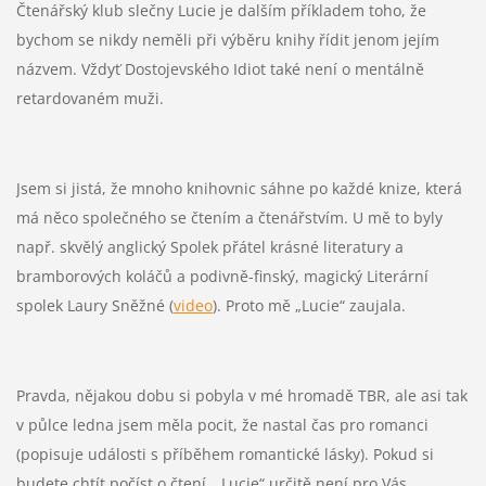
Čtenářský klub slečny Lucie je dalším příkladem toho, že
bychom se nikdy neměli při výběru knihy řídit jenom jejím
názvem. Vždyť Dostojevského Idiot také není o mentálně
retardovaném muži.
Jsem si jistá, že mnoho knihovnic sáhne po každé knize, která
má něco společného se čtením a čtenářstvím. U mě to byly
např. skvělý anglický Spolek přátel krásné literatury a
bramborových koláčů a podivně-finský, magický Literární
spolek Laury Sněžné (
video
). Proto mě „Lucie“ zaujala.
Pravda, nějakou dobu si pobyla v mé hromadě TBR, ale asi tak
v půlce ledna jsem měla pocit, že nastal čas pro romanci
(popisuje události s příběhem romantické lásky). Pokud si
budete chtít počíst o čtení, „Lucie“ určitě není pro Vás.