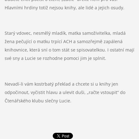
Hlavními hrdiny totiž nejsou knihy, ale lidé a jejich osudy.
Starý vdovec, nesmělý mladík, matka samoživitelka, mladá
žena pečující o matku trpící ACH a samozřejmě zapálená
knihovnice, která sní o tom stát se spisovatelkou. I ostatní mají
své sny a Lucie se rozhodne pomoci jim je splnit.
Nevadí-li vám kostrbatý překlad a chcete si u knihy jen
odpočinout, vyčistit hlavu a ulevit duši, „račte vstoupit“ do
Čtenářského klubu slečny Lucie.