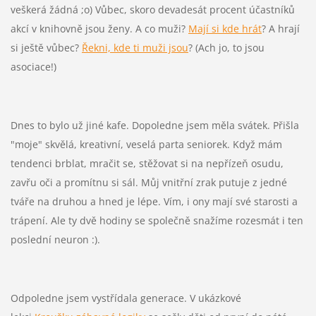
veškerá žádná ;o) Vůbec, skoro devadesát procent účastníků
akcí v knihovně jsou ženy. A co muži?
Mají si kde hrát
? A hrají
si ještě vůbec?
Řekni, kde ti muži jsou
? (Ach jo, to jsou
asociace!)
Dnes to bylo už jiné kafe. Dopoledne jsem měla svátek. Přišla
"moje" skvělá, kreativní, veselá parta seniorek. Když mám
tendenci brblat, mračit se, stěžovat si na nepřízeň osudu,
zavřu oči a promítnu si sál. Můj vnitřní zrak putuje z jedné
tváře na druhou a hned je lépe. Vím, i ony mají své starosti a
trápení. Ale ty dvě hodiny se společně snažíme rozesmát i ten
poslední neuron :).
Odpoledne jsem vystřídala generace. V ukázkové