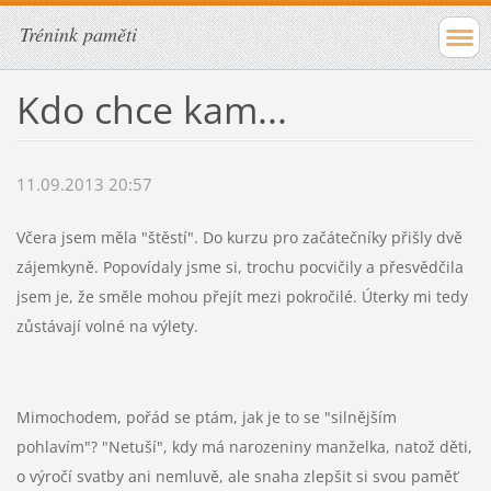
Trénink paměti
Kdo chce kam...
11.09.2013 20:57
Včera jsem měla "štěstí". Do kurzu pro začátečníky přišly dvě
zájemkyně.
Popovídaly jsme si, trochu pocvičily a přesvědčila
jsem je, že směle mohou přejít mezi pokročilé. Úterky mi tedy
zůstávají volné na výlety.
Mimochodem, pořád se ptám, jak je to se "silnějším
pohlavím"? "Netuší", kdy má narozeniny manželka, natož děti,
o výročí svatby ani nemluvě, ale snaha zlepšit si svou paměť