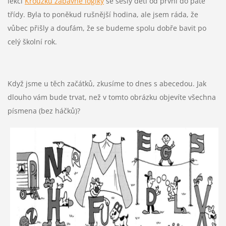
lekci
Kroužku zábavné logiky
se sešly děti od první do páté
třídy. Byla to poněkud rušnější hodina, ale jsem ráda, že
vůbec přišly a doufám, že se budeme spolu dobře bavit po
celý školní rok.
Když jsme u těch začátků, zkusíme to dnes s abecedou. Jak
dlouho vám bude trvat, než v tomto obrázku objevíte všechna
písmena (bez háčků)?