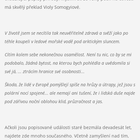
má skvělý překlad Violy Somogyiové.
V životě jsem se necítila tak neuvěřitelně zdravá a svěží jako po
téhle koupeli v ledové mořské vodě pod arktickým sluncem.
Cítím kolem sebe nekonečnou osamělost. Není tu nic, co by se mi
podobalo, žádná bytost, na kterou bych pohlédla a uvědomila si
své já, ... ztrácím hranice své osobnosti...
Škoda, že lidé v Evropě pomýšlejí spíše na hrůzy a útrapy, jež jsou s
polární nocí spojené... ale nemají ani tušení, že i lidská duše najde
pod zářivou noční oblohou klid, průzračnost a jas.
Ačkoli jsou popisované události staré bezmála devadesát let,
najdete zde mnoho současného. Včetně zamyšlení nad tím,