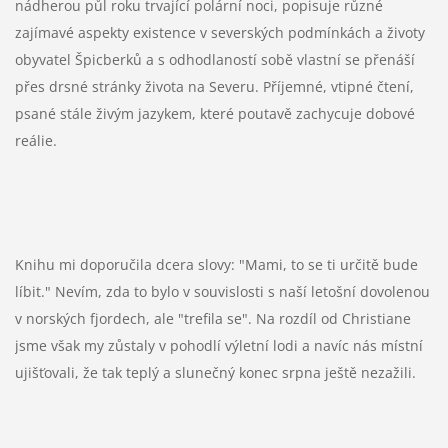
nádherou půl roku trvající polární noci, popisuje různé
zajímavé aspekty existence v severských podmínkách a životy
obyvatel Špicberků a s odhodlaností sobě vlastní se přenáší
přes drsné stránky života na Severu. Příjemné, vtipné čtení,
psané stále živým jazykem, které poutavě zachycuje dobové
reálie.
Knihu mi doporučila dcera slovy: "Mami, to se ti určitě bude
líbit." Nevím, zda to bylo v souvislosti s naší letošní dovolenou
v norských fjordech, ale "trefila se". Na rozdíl od Christiane
jsme však my zůstaly v pohodlí výletní lodi a navíc nás místní
ujišťovali, že tak teplý a slunečný konec srpna ještě nezažili.