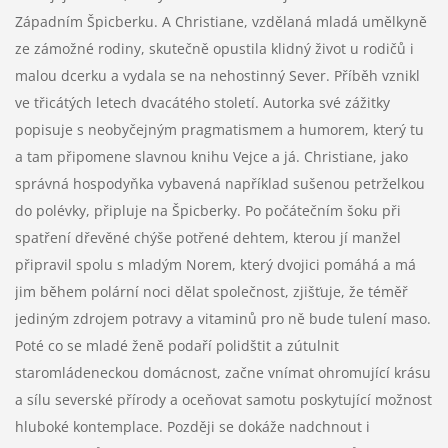
Západním Špicberku. A Christiane, vzdělaná mladá umělkyně
ze zámožné rodiny, skutečně opustila klidný život u rodičů i
malou dcerku a vydala se na nehostinný Sever. Příběh vznikl
ve třicátých letech dvacátého století. Autorka své zážitky
popisuje s neobyčejným pragmatismem a humorem, který tu
a tam připomene slavnou knihu Vejce a já. Christiane, jako
správná hospodyňka vybavená například sušenou petrželkou
do polévky, připluje na Špicberky. Po počátečním šoku při
spatření dřevěné chýše potřené dehtem, kterou jí manžel
připravil spolu s mladým Norem, který dvojici pomáhá a má
jim během polární noci dělat společnost, zjišťuje, že téměř
jediným zdrojem potravy a vitaminů pro ně bude tulení maso.
Poté co se mladé ženě podaří polidštit a zútulnit
staromládeneckou domácnost, začne vnímat ohromující krásu
a sílu severské přírody a oceňovat samotu poskytující možnost
hluboké kontemplace. Později se dokáže nadchnout i