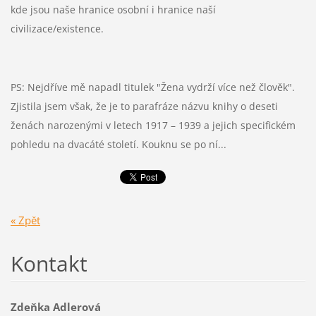
kde jsou naše hranice osobní i hranice naší
civilizace/existence.
PS: Nejdříve mě napadl titulek "Žena vydrží více než člověk".
Zjistila jsem však, že je to parafráze názvu knihy o deseti
ženách narozenými v letech 1917 – 1939 a jejich specifickém
pohledu na dvacáté století. Kouknu se po ní...
« Zpět
Kontakt
Zdeňka Adlerová