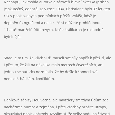
Nechápu, jak mohla autorka a zároveň hlavní aktérka (příběh
je skutečný, odehrál se v roce 1934, Christiane bylo 37 let) ten
rok v popisovaných podmínkách přežít. Zvlášť, když je
doplněn fotografiemi a na str. 26 si můžete prohlédnout
"chatu" manželů Ritterových. Naše králíkárna je rozhodně
bytelnější.
Snad je to tím, že všichni tři museli své síly napřít k přežití, ale
i přes to, že žili na několika málo metrech čtverečních, ani
jednou se autorka nezmínila, že by došlo k "ponorkové
nemoci", hádkám, konfliktům.
Deníkové zápisy jsou věcné, ale navzdory zmrzlým údům zde
nacházíme humor a zejména, i přes všechny prožité útrapy,
okouzlující popisy přírody. Myslím si, že velký podíl na čtivosti