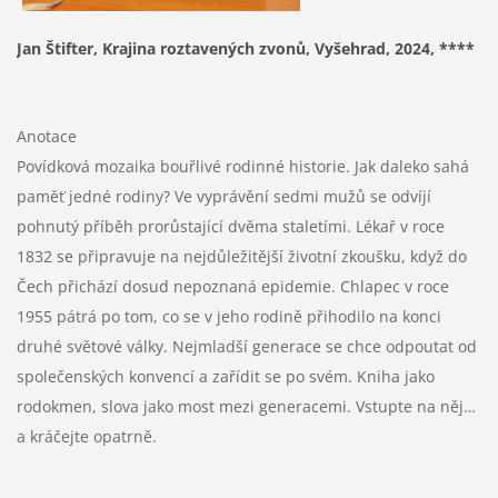
Jan Štifter, Krajina roztavených zvonů, Vyšehrad, 2024, ****
Anotace
Povídková mozaika bouřlivé rodinné historie. Jak daleko sahá
paměť jedné rodiny? Ve vyprávění sedmi mužů se odvíjí
pohnutý příběh prorůstající dvěma staletími. Lékař v roce
1832 se připravuje na nejdůležitější životní zkoušku, když do
Čech přichází dosud nepoznaná epidemie. Chlapec v roce
1955 pátrá po tom, co se v jeho rodině přihodilo na konci
druhé světové války. Nejmladší generace se chce odpoutat od
společenských konvencí a zařídit se po svém. Kniha jako
rodokmen, slova jako most mezi generacemi. Vstupte na něj…
a kráčejte opatrně.