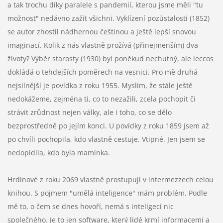
a tak trochu díky paralele s pandemií, kterou jsme měli "tu
možnost" nedávno zažít všichni. Vyklízení pozůstalosti (1852)
se autor zhostil nádhernou češtinou a ještě lepší snovou
imaginací. Kolik z nás vlastně prožívá (přinejmenším) dva
životy? Výběr starosty (1930) byl poněkud nechutný, ale leccos
dokládá o tehdejších poměrech na vesnici. Pro mě druhá
nejsilnější je povídka z roku 1955. Myslím, že stále ještě
nedokážeme, zejména ti, co to nezažili, zcela pochopit či
strávit zrůdnost nejen války, ale i toho, co se dělo
bezprostředně po jejím konci. U povídky z roku 1859 jsem až
po chvíli pochopila, kdo vlastně cestuje. Vtipné. Jen jsem se
nedopídila, kdo byla maminka.
Hrdinové z roku 2069 vlastně prostupují v intermezzech celou
knihou. S pojmem "umělá inteligence" mám problém. Podle
mě to, o čem se dnes hovoří, nemá s inteligecí nic
společného. Je to jen software, který lidé krmí informacemi a