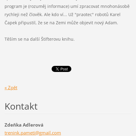
program je (rozuměj informace) umí zpracovat mnohonásobě
rychleji než člověk. Ale kdo ví... Už "praotec" robotů Karel
Čapek připustil, že se na Zemi může objevit nový Adam.
Těším se na další Štifterovu knihu.
« Zpět
Kontakt
Zdeňka Adlerová
trenink.
pameti@g
mail.com