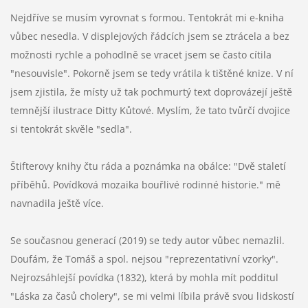
Nejdříve se musím vyrovnat s formou. Tentokrát mi e-kniha
vůbec nesedla. V displejových řádcích jsem se ztrácela a bez
možnosti rychle a pohodlně se vracet jsem se často cítila
"nesouvisle". Pokorně jsem se tedy vrátila k tištěné knize. V ní
jsem zjistila, že místy už tak pochmurtý text doprovázejí ještě
temnější ilustrace Ditty Kůtové. Myslím, že tato tvůrčí dvojice
si tentokrát skvěle "sedla".
Štifterovy knihy čtu ráda a poznámka na obálce: "Dvě staletí
příběhů. Povídková mozaika bouřlivé rodinné historie." mě
navnadila ještě více.
Se současnou generací (2019) se tedy autor vůbec nemazlil.
Doufám, že Tomáš a spol. nejsou "reprezentativní vzorky".
Nejrozsáhlejší povídka (1832), která by mohla mít podditul
"Láska za časů cholery", se mi velmi líbila právě svou lidskostí