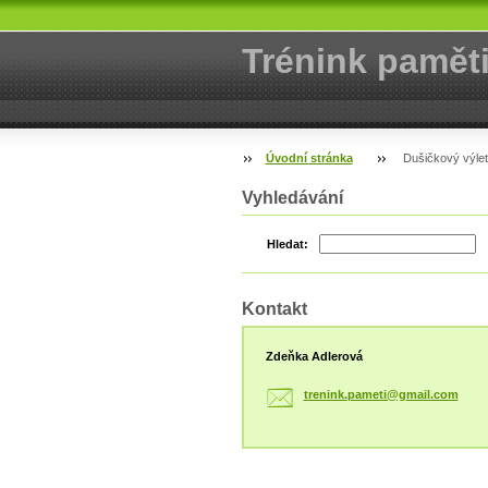
Trénink pamět
Úvodní stránka
Dušičkový výlet
Vyhledávání
Hledat:
Kontakt
Zdeňka Adlerová
trenink.
pameti@g
mail.com