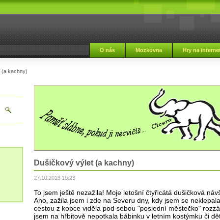
i
O nás
Mozkovna
Hry na interne
 (a kachny)
Dušičkový výlet (a kachny)
27.10.2013 19:23
To jsem ještě nezažila! Moje letošní čtyřicátá dušičková náv
Ano, zažila jsem i zde na Severu dny, kdy jsem se neklepal
cestou z kopce viděla pod sebou "poslední městečko" rozz
jsem na hřbitově nepotkala bábinku v letním kostýmku či dět