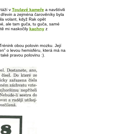
táží v
Toulavé kameře
a navštívili
dřevin a zejména čarověníky byla
la volant, když Rak opět
né, ale tam guča, tu guča, samé
tě mi naskočily
kachny
z
Trénink obou polovin mozku. Její
en" o levou hemisféru, která má na
 také pravou polovinu :).