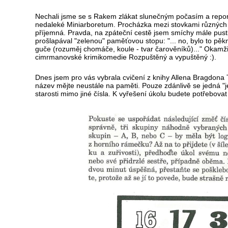
Nechali jsme se s Rakem zlákat slunečným počasím a repor
nedaleké Miniarboretum. Procházka mezi stovkami různých 
příjemná. Pravda, na zpáteční cestě jsem smíchy mále pusti
prošlapával "zelenou" paměťovou stopu: "... no, bylo to pěk
guče (rozuměj chomáče, koule - tvar čarověníků)..." Okamži
cimrmanovské krimikomedie Rozpuštěný a vypuštěný :).
Dnes jsem pro vás vybrala cvičení z knihy Allena Bragdona 
název mějte neustále na paměti. Pouze zdánlivě se jedná "j
starosti mimo jiné čísla. K vyřešení úkolu budete potřebovat