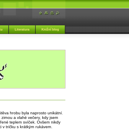
tu
Literatura
Knižní blog
štěva hrobu byla naprosto unikátní.
a zimou a vlahé večery, kdy jsem
ářené teplem svíček. Ovšem nikdy
i v tričku s krátkým rukávem.