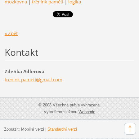
mozkovna
|
trénink paměti
|
logika
« Zpět
Kontakt
Zdeňka Adlerová
trenink.
pameti@g
mail.com
© 2008 Všechna práva vyhrazena.
Vytvořeno službou
Webnode
Zobrazit:
Mobilní verzi
|
Standardní verzi