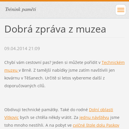
Trénink paměti
Dobrá zpráva z muzea
09.04.2014 21:09
Chybí vám cestovní pas? Jeden si můžete pořídit v
Technickém
muzeu
v Brně. Z tamější nabídky jsme zatím navštívili jen
kovárnu v Těšanech. Určitě si letos vybereme další z
doporučovaných cílů.
Obdivuji technické památky. Také do rodné
Dolní oblasti
Vítkovic
bych se chtěla někdy vrátit. Za
jednu návštěvu
jsme
toho mnoho nestihli. A na pobyt ve
cvičné štole dolu Paskov