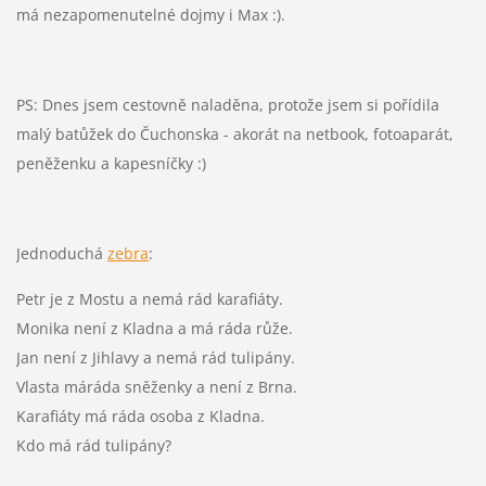
má nezapomenutelné dojmy i Max :).
PS: Dnes jsem cestovně naladěna, protože jsem si pořídila
malý batůžek do Čuchonska - akorát na netbook, fotoaparát,
peněženku a kapesníčky :)
Jednoduchá
zebra
:
Petr je z Mostu a nemá rád karafiáty.
Monika není z Kladna a má ráda růže.
Jan není z Jihlavy a nemá rád tulipány.
Vlasta máráda sněženky a není z Brna.
Karafiáty má ráda osoba z Kladna.
Kdo má rád tulipány?