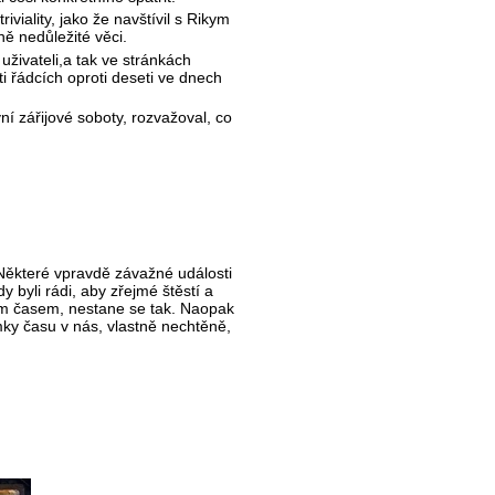
riviality, jako že navštívil s Rikym
ě nedůležité věci.
uživateli,a tak ve stránkách
i řádcích oproti deseti ve dnech
ní zářijové soboty, rozvažoval, co
 Některé vpravdě závažné události
byli rádi, aby zřejmé štěstí a
m časem, nestane se tak. Naopak
omky času v nás, vlastně nechtěně,