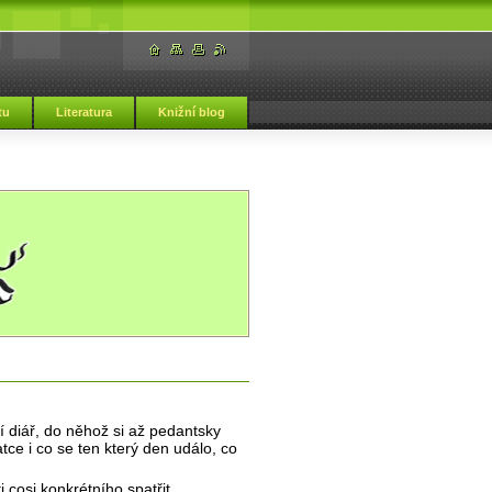
tu
Literatura
Knižní blog
í diář, do něhož si až pedantsky
tce i co se ten který den událo, co
 cosi konkrétního spatřit.