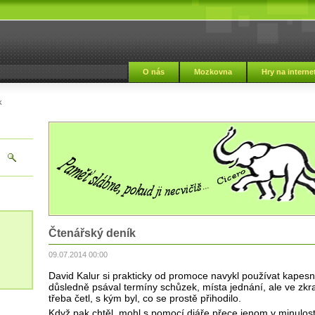
i
O nás
Mozkovna
Hry na interne
k
Čtenářský deník
09.07.2014 00:00
David Kalur si prakticky od promoce navykl používat kapesn
důsledně psával termíny schůzek, místa jednání, ale ve zkra
třeba četl, s kým byl, co se prostě přihodilo.
Když pak chtěl, mohl s pomocí diáře přece jenom v minulosti