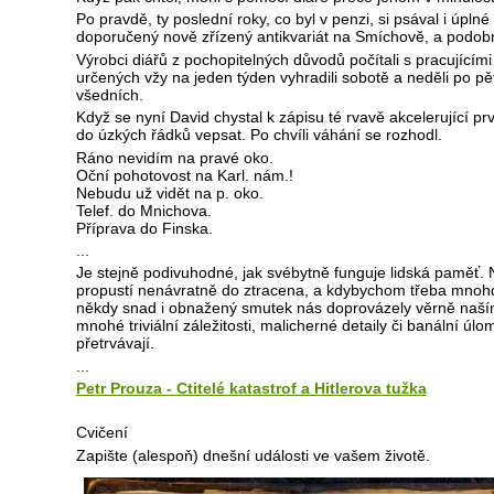
Po pravdě, ty poslední roky, co byl v penzi, si psával i úplné t
doporučený nově zřízený antikvariát na Smíchově, a podobn
Výrobci diářů z pochopitelných důvodů počítali s pracujícími 
určených vžy na jeden týden vyhradili sobotě a neděli po pět
všedních.
Když se nyní David chystal k zápisu té rvavě akcelerující prv
do úzkých řádků vepsat. Po chvíli váhání se rozhodl.
Ráno nevidím na pravé oko.
Oční pohotovost na Karl. nám.!
Nebudu už vidět na p. oko.
Telef. do Mnichova.
Příprava do Finska.
...
Je stejně podivuhodné, jak svébytně funguje lidská paměť.
propustí nenávratně do ztracena, a kdybychom třeba mnohdy 
někdy snad i obnažený smutek nás doprovázely věrně naší
mnohé triviální záležitosti, malicherné detaily či banální úl
přetrvávají.
...
Petr Prouza - Ctitelé katastrof a Hitlerova tužka
Cvičení
Zapište (alespoň) dnešní události ve vašem životě.