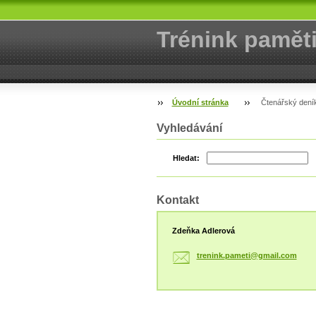
Trénink pamět
Úvodní stránka
Čtenářský dení
Vyhledávání
Hledat:
Kontakt
Zdeňka Adlerová
trenink.
pameti@g
mail.com