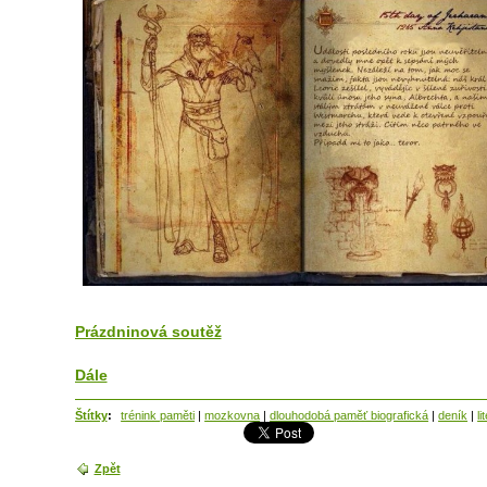
Prázdninová soutěž
Dále
Štítky
:
trénink paměti
|
mozkovna
|
dlouhodobá paměť biografická
|
deník
|
li
Zpět