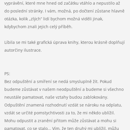
vyprávění, které mne hned od začátku vtáhlo a nepustilo až
do poslední stránky. I vám, možná, po dočtení zůstane hlavně
otázka, kolik „zlých“ lidí bychom možná viděli jinak,
kdybychom znali jejich celý příběh.
Líbila se mi také grafická úprava knihy, kterou krásně doplňují
autorčiny ilustrace.
PS:
Bez odpuštění a smíření se nedá smysluplně žít. Pokud
budeme zůstávat v našem neodpuštění a budeme si všechno
neustále pamatovat, naše vztahy budou zablokovány.
Odpuštění znamená rozhodnutí vzdát se nároku na odplatu,
vzdát se určité pomstychtivosti za to, že mi někdo ublížil.
Mohu odpustit a zranění přitom může zůstávat a mohu si
pamatovat, co se stalo... Vím, že ten druhý mi ublížil, můžu