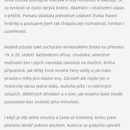
za tvrdostí se často skrývá bolest, zklamání i celoživotní zápas
o přežití. Pomalu skládala jednotlivé události života hlavní
hrdinky a postupně jsem tak chápala její rozhodnutí, tvrdost i
uzavřenost.
Reálně působí také zachycení venkovského života na přelomu
19. a 20. století: každodenní dřina, chudoba, omezené
možnosti žen i jejich neustálá závislost na mužích. Kniha
připomíná, jak těžký život mnohé ženy vedly a jak málo
prostoru měly pro vlastní sny. Zároveň ale nejde jen o
historický obraz jedné doby. Autorka píše i o rodinných
vztazích, dědičných křivdách a o tom, jak snadno bývá člověk
posuzován bez znalosti jeho minulosti.
I když je děj velmi smutný a často až bolestný, knihu jsem
přečetla téměř jedním dechem. Autorce se podařilo vytvořit