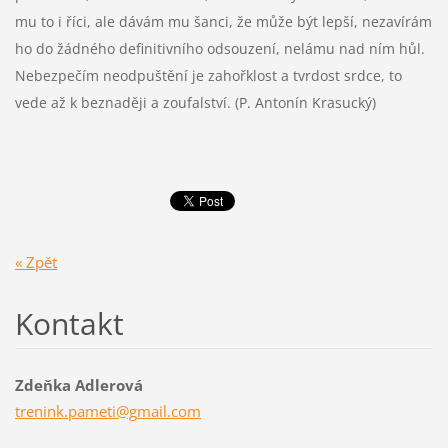
mu to i říci, ale dávám mu šanci, že může být lepší, nezavírám
ho do žádného definitivního odsouzení, nelámu nad ním hůl.
Nebezpečím neodpuštění je zahořklost a tvrdost srdce, to
vede až k beznaději a zoufalství. (P. Antonín Krasucký)
« Zpět
Kontakt
Zdeňka Adlerová
trenink.
pameti@g
mail.com