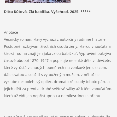
Ditta Kůtová, Zlá babička, Vyšehrad, 2025, *****
Anotace
Vesnický román, který vychází z autorčiny rodinné historie.
Postupné rozkrývání životních osudů ženy, kterou vnoučata a
široká rodina znají jen jako „zlou babičku“. Vyprávění pokrývá
časové období 1870–1947 a popisuje nelehké dětství děvčete,
které vyrůstá v chudých poměrech na venkově jen s otcem,
dále svatbu a soužití s vytouženým mužem, z něhož se
vyklube nespolehlivý opilec, dramatické osudy tohoto páru a
jejich dětí za první a druhé světové války až k těm vnoučatům,
která už vidí jen nepřístupnou a nemilosrdnou stařenu.
Ditta Kůtová postupně odkrývá vrstvy minulosti a ukazuje, že