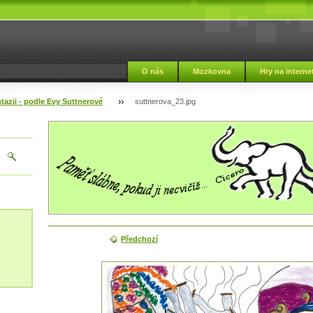
i
O nás
Mozkovna
Hry na interne
ntazii - podle Evy Suttnerové
suttnerova_23.jpg
Předchozí