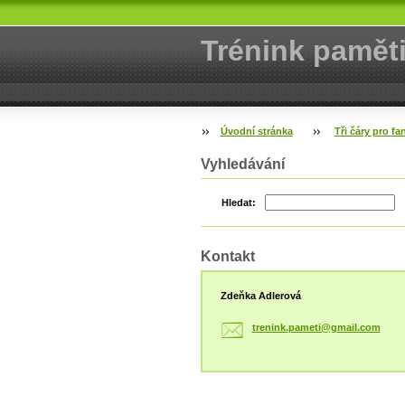
Trénink pamět
Úvodní stránka
Tři čáry pro fa
Vyhledávání
Hledat:
Kontakt
Zdeňka Adlerová
trenink.
pameti@g
mail.com