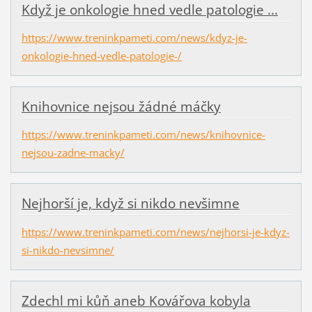
Když je onkologie hned vedle patologie ...
https://www.treninkpameti.com/news/kdyz-je-
onkologie-hned-vedle-patologie-/
Knihovnice nejsou žádné máčky
https://www.treninkpameti.com/news/knihovnice-
nejsou-zadne-macky/
Nejhorší je, když si nikdo nevšimne
https://www.treninkpameti.com/news/nejhorsi-je-kdyz-
si-nikdo-nevsimne/
Zdechl mi kůň aneb Kovářova kobyla