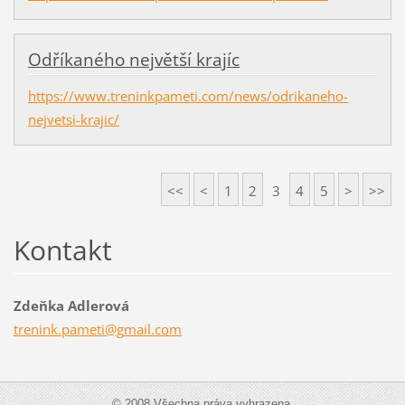
Odříkaného největší krajíc
https://www.treninkpameti.com/news/odrikaneho-
nejvetsi-krajic/
<<
<
1
2
3
4
5
>
>>
Kontakt
Zdeňka Adlerová
trenink.
pameti@g
mail.com
© 2008 Všechna práva vyhrazena.